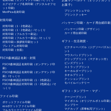
名刺印刷（オンデマンド印刷）/そっくり
お菓子ノベルティ（オリジナルプリ
エグゼクティブ名刺印刷（デジタルオフセ
お菓子）
ット印刷）
プリントマシュマロ
MoriPica名刺印刷
プリントクッキー
封筒印刷
パッケージ印刷・カード用台紙印刷
封筒印刷（1・2色刷込）
パッケージ印刷（デザイン）
封筒印刷（1・2色刷込）/そっくり
カード用台紙印刷
封筒印刷（フルカラー刷込）
封筒印刷（フルカラー刷込）/そっくり
ギフト - 生活雑貨 -
封筒印刷＋挨拶状印刷セット
プレミアム封筒印刷
ピクチャーパズル（ジグソーパズル
封筒印刷（全面）
ント
マウスパッドプリント
FSC®森林認証名刺・封筒
クリッププリント（マグネット付）
ピンズプリント
FSC®森林認証名刺印刷（オンデマンド印
ストラッププリント
刷）
キーホルダープリント
FSC®森林認証名刺印刷（オンデマンド印
タオルプリント
刷）/そっくり
クッションプリント
FSC®森林認証封筒印刷（1・2色刷込）
モバイルバッテリー
FSC®森林認証封筒印刷（1・2色刷込）/そ
っくり
ギフト - タンブラー・マグ -
ファイル印刷
クージープリント
マイボトル（オリジナルボトル印刷
ポケットファイル印刷
タンブラー
ecoポケットファイル印刷
マグカップ（昇華転写プリント）
フルカラークリアファイル印刷