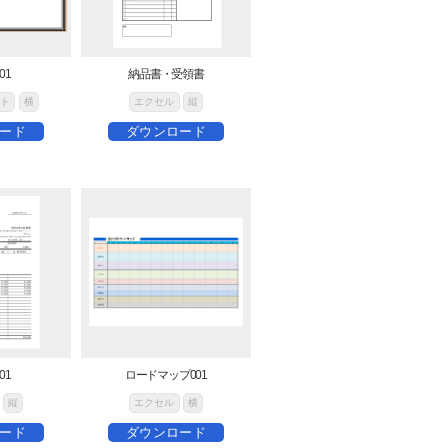
01
納品書・受領書
ト
横
エクセル
縦
ード
ダウンロード
01
ロードマップ001
縦
エクセル
横
ード
ダウンロード