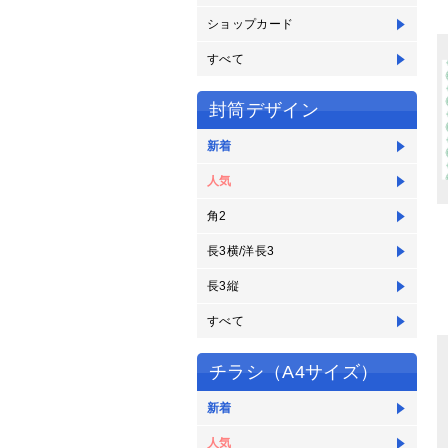
ショップカード
すべて
封筒デザイン
新着
人気
角2
長3横/洋長3
長3縦
すべて
チラシ（A4サイズ）
新着
人気