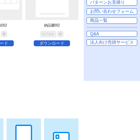
002
納品書002
横
エクセル
縦
ード
ダウンロード