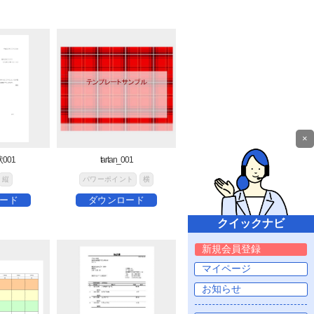
×
001
tartan_001
縦
パワーポイント
横
ード
ダウンロード