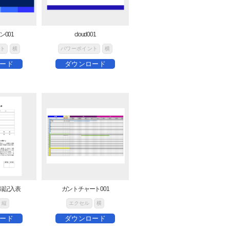
001
cloud001
ト
横
パワーポイント
横
ード
ダウンロード
録記入表
ガントチャート001
縦
エクセル
横
ード
ダウンロード