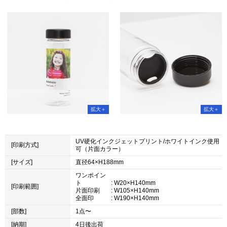
UV硬化インクジェットプリント/ホワイトインク使用
[印刷方式]
可（片面カラー）
[サイズ]
直径64×H188mm
ワンポイン
ト
: W20×H140mm
[印刷範囲]
片面印刷
: W105×H140mm
全面印
: W190×H140mm
[部数]
1点〜
[納期]
4日後出荷