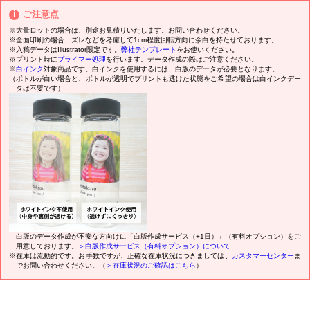
ご注意点
※大量ロットの場合は、別途お見積りいたします。お問い合わせください。
※全面印刷の場合、ズレなどを考慮して1cm程度回転方向に余白を持たせております。
※入稿データはIllustrator限定です。
弊社テンプレート
をお使いください。
※プリント時に
プライマー処理
を行います。データ作成の際はご注意ください。
※
白インク
対象商品です。白インクを使用するには、白版のデータが必要となります。
（ボトルが白い場合と、ボトルが透明でプリントも透けた状態をご希望の場合は白インクデー
タは不要です）
白版のデータ作成が不安な方向けに「白版作成サービス（+1日）」（有料オプション）をご
用意しております。
＞白版作成サービス（有料オプション）について
※在庫は流動的です。お手数ですが、正確な在庫状況につきましては、
カスタマーセンター
ま
でお問い合わせください。（
＞在庫状況のご確認はこちら
）