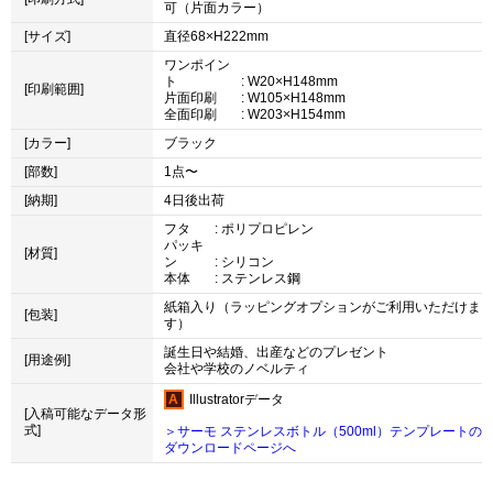
可（片面カラー）
[サイズ]
直径68×H222mm
ワンポイン
ト
: W20×H148mm
[印刷範囲]
片面印刷
: W105×H148mm
全面印刷
: W203×H154mm
[カラー]
ブラック
[部数]
1点〜
[納期]
4日後出荷
フタ
: ポリプロピレン
パッキ
[材質]
ン
: シリコン
本体
: ステンレス鋼
紙箱入り（ラッピングオプションがご利用いただけま
[包装]
す）
誕生日や結婚、出産などのプレゼント
[用途例]
会社や学校のノベルティ
Illustratorデータ
[入稿可能なデータ形
式]
＞サーモ ステンレスボトル（500ml）テンプレートの
ダウンロードページへ