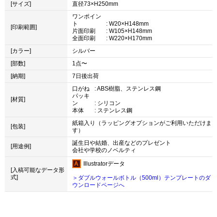
[サイズ]
直径73×H250mm
ワンポイン
ト
: W20×H148mm
[印刷範囲]
片面印刷
: W105×H148mm
全面印刷
: W220×H170mm
[カラー]
シルバー
[部数]
1点〜
[納期]
7日後出荷
口がね
: ABS樹脂、ステンレス鋼
パッキ
[材質]
ン
: シリコン
本体
: ステンレス鋼
紙箱入り（ラッピングオプションがご利用いただけま
[包装]
す）
誕生日や結婚、出産などのプレゼント
[用途例]
会社や学校のノベルティ
Illustratorデータ
[入稿可能なデータ形
式]
＞ダブルウォールボトル（500ml）テンプレートのダ
ウンロードページへ