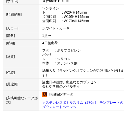
[サイズ]
直径55×H197mm
ワンポイン
ト
: W20×H145mm
[印刷範囲]
片面印刷
: W105×H145mm
全面印刷
: W170×H145mm
[カラー]
ホワイト・カーキ
[部数]
1点〜
[納期]
4日後出荷
フタ
: ポリプロピレン
パッキ
[材質]
ン
: シリコン
本体
: ステンレス鋼
紙箱入り（ラッピングオプションがご利用いただけま
[包装]
す）
誕生日や結婚、出産などのプレゼント
[用途例]
会社や学校のノベルティ
Illustratorデータ
[入稿可能なデータ形
式]
＞ステンレスボトルスリム（270ml）テンプレートの
ダウンロードページへ