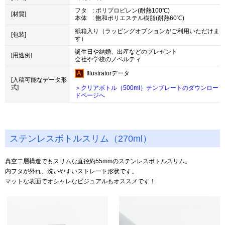
フタ
: ポリプロピレン(耐熱100℃)
[材質]
本体
: 飽和ポリエステル樹脂(耐熱60℃)
紙箱入り（ラッピングオプションがご利用いただけま
[包装]
す）
誕生日や結婚、出産などのプレゼント
[用途例]
会社や学校のノベルティ
Illustratorデータ
[入稿可能なデータ形
式]
＞クリアボトル（500ml）テンプレートのダウンロー
ドページへ
ステンレスボトルスリム（270ml）
真空二層構造でもスリムな直径約55mmのステンレスボトルスリム。
内フタが外れ、洗いやすいストレート形状です。
マットな表面でオシャレなビジュアルもオススメです！