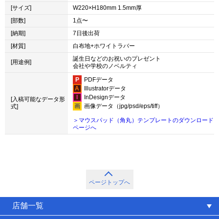
[サイズ]
W220×H180mm 1.5mm厚
[部数]
1点〜
[納期]
7日後出荷
[材質]
白布地+ホワイトラバー
誕生日などのお祝いのプレゼント
[用途例]
会社や学校のノベルティ
PDFデータ
Illustratorデータ
InDesignデータ
[入稿可能なデータ形
画像データ（jpg/psd/eps/tiff）
式]
＞マウスパッド（角丸）テンプレートのダウンロード
ページへ
ページトップへ
店舗一覧