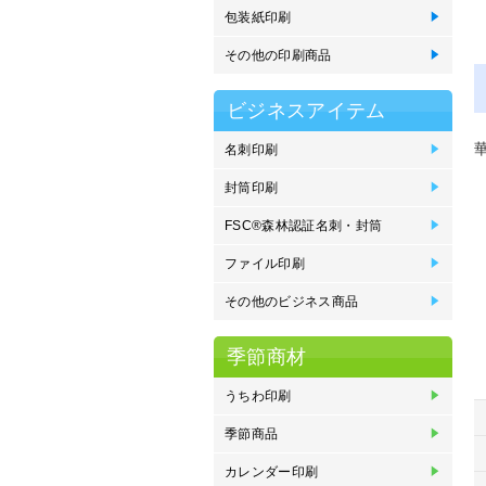
包装紙印刷
包
その他の印刷商品
製
ス
ブ
エ
メ
ビジネスアイテム
名刺印刷
名
名
名
名
エ
Mo
刷
刷
っ
オ
封筒印刷
封
封
封
封
封
プ
封
く
FSC®森林認証名刺・封筒
F
F
F
F
ン
ン
込
込
ファイル印刷
ポ
e
フ
ク
紙
プ
その他のビジネス商品
P
ネ
イ
住
オ
紙
登
季節商材
うちわ印刷
オ
丸
季節商品
オ
販
カレンダー印刷
金
中
タ
壁
卓
卓