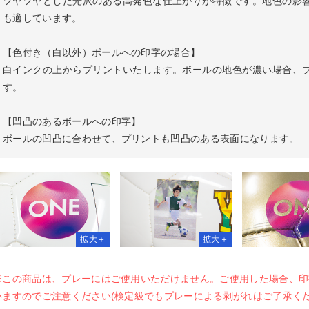
ツヤツヤとした光沢のある高発色な仕上がりが特徴です。地色の影
スティング（印刷+配布）
も適しています。
GBオンデマンド印刷
GBオンデマンド+ビビッド
【色付き（白以外）ボールへの印字の場合】
フセットおためし印刷
ジタル簡易校正出力
ンデマンド印刷本機校正
白インクの上からプリントいたします。ボールの地色が濃い場合、
チなしパネル・枠なしパネル印刷
ネル印刷
ラックパネル印刷
コパネル印刷
ネル印刷+フレーム
上スタンドパネル印刷
上スタンドブラックパネル印刷
ラスタパネル印刷
ネル印刷+自由カット
ラックパネル印刷+自由カット
コパネル印刷+自由カット
身大パネル印刷
す。
ストカード印刷
ンデマンドポストカード印刷
着DM印刷
判DM・はがき印刷
便はがき印刷
復はがき印刷
riPicaポストカード印刷
ストカードセット（紙ケース付
レミアムポストカード印刷
レミアム大判はがき印刷
）
【凹凸のあるボールへの印字】
ード印刷
ンデマンドカード印刷
ンバーズカード・診察券印刷
ンバーズカード・診察券印刷/そ
ンデマンドメンバーズカード・診
タンプカード・ポイントカード印
タンプカード・ポイントカード印
ンデマンドスタンプカード・ポイ
レミアムカード印刷
VC・プラスチックカード印刷
ボールの凹凸に合わせて、プリントも凹凸のある表面になります。
くり
券印刷
/そっくり
トカード印刷
ンデマンドチケット印刷
ジャケット印刷
リム紙ジャケット印刷
VDジャケット印刷
u-rayジャケット印刷
袋印刷
グ印刷
上三角POP
上三角柱POP
イングPOP
トルネックPOP
ライスPOP
タンドPOP
レミアム変形POP
ンガーPOP
ゴシール・訂正シール印刷
ラエティシール印刷（オンデマン
外ステッカープリント
色ステッカープリント
水シールラベル印刷
テンシール・布シール
抜きステッカーダイカット
ャラクターキラキラシール（デザ
印刷）
ン込）
上広告印刷
車中吊り広告印刷
※この商品は、プレーにはご使用いただけません。ご使用した場合、印
いますのでご注意ください(検定級でもプレーによる剥がれはご了承くだ
菌封筒
い捨て紙製マスクケース
リジナルプリントマスク
菌パウチ