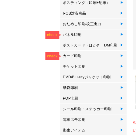
ポスティング（印刷+配布）
ポ
RGB対応商品
R
R
おためし印刷/校正出力
オ
デ
オ
NEW
パネル印刷
フ
パ
ブ
エ
パ
卓
卓
フ
パ
ブ
エ
等
check
ポストカード・はがき・DM印刷
ポ
オ
圧
大
郵
往
Mo
ポ
プ
プ
NEW
NEW
き
カード印刷
カ
オ
メ
メ
オ
ス
ス
オ
プ
P
check
っ
察
刷
刷
ン
チケット印刷
オ
DVD/Blu-rayジャケット印刷
紙
ス
D
Bl
紙袋印刷
紙
タ
POP印刷
卓
卓
ス
ボ
プ
ス
プ
ハ
シール印刷・ステッカー印刷
ロ
バ
屋
単
耐
サ
型
キ
ド
イ
電車広告印刷
窓
電
衛生アイテム
抗
使
オ
抗