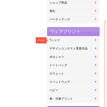
ショップ用品
箸
紙
紙
コ
コ
リ
表札
表
パーティグッズ
パ
ウェアプリント
NEW
Tシャツ
オ
ヘ
ヘ
ヘ
ヘ
ラ
ド
check
プ
ェ
リ
写
リ
デザインコンテスト受賞作品
2
2
2
2
2
2
2
2
2
2
2
2
2
2
賞
賞
賞
賞
賞
賞
賞
ポロシャツ
半
長
ド
トートバッグ
ヘ
キ
スウェット
ク
ジ
イベントウェア
ブ
オ
メ
ベビー
ベ
傘・日傘プリント
傘