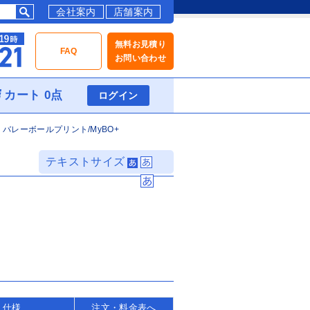
会社案内
店舗案内
無料お見積り
FAQ
お問い合わせ
カート 0点
ログイン
バレーボールプリント/MyBO+
テキストサイズ
・仕様
注文・料金表へ