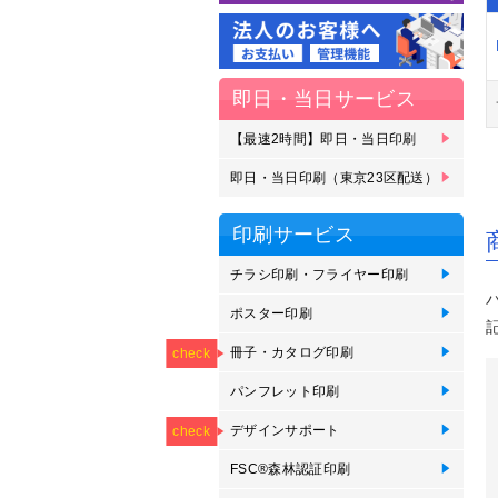
即日・当日サービス
【最速2時間】即日・当日印刷
【
【
即
即
即
即
刷
受
ェ
即日・当日印刷（東京23区配送）
即
即
即
即
即
即
即
23
区
ェ
印刷サービス
チラシ印刷・フライヤー印刷
チ
オ
か
ポスター印刷
イ
イ
イ
ポ
短
NEW
用
用
垂
印
冊子・カタログ印刷
ZI
中
綴
オ
無
オ
会
check
刷
パンフレット印刷
【
折
オ
【
NEW
NEW
NEW
NEW
NEW
印
つ折
デザインサポート
【
【
【
【
【
check
が
印
FSC®森林認証印刷
F
F
F
F
F
F
F
カ
印
ッ
ポ
パ