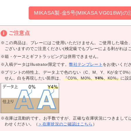
袋印刷
ナプキン印刷
おしぼり印刷
ースター印刷
ルクコースター印刷
フレコースター印刷
MIKASA製-金5号(MIKASA VG018W
札（レーザー彫刻）
ーティフォトプロップス
ご注意点
※この商品は、プレーにはご使用いただけません。ご使用した場合
ございますのでご注意ください(検定級でもプレーによる剥がれはご
リジナルオーバーサイズTシャツ
ビーウェイトTシャツ（インクジ
ビーウェイトTシャツ（シルクプ
ビーウェイトTシャツ（DTF転
ビーウェイトTシャツ（ホイルプ
イトウェイトTシャツ
ライTシャツ
リント
ットプリント）
ント）
・熱圧着）
ント）
※箱・ケースとギフトラッピングは併用できません。
025年Tシャツコンテスト受賞作品
025年トートバッグコンテスト受
024年Tシャツコンテスト受賞作品
024年トートバッグコンテスト受
023年Tシャツコンテスト受賞作品
023年トートバッグコンテスト受
022年Tシャツコンテスト受賞作品
022年トートバッグコンテスト受
021年Tシャツコンテスト受賞作品
021年トートバッグコンテスト受
020年Tシャツコンテスト受賞作品
020年トートバッグコンテスト受
019年Tシャツコンテスト受賞作品
019年トートバッグコンテスト受
※入稿データはIllustrator限定です。
弊社テンプレート
をお使いくだ
作品
作品
作品
作品
作品
作品
作品
袖ポロシャツ
袖ポロシャツ
ライポロシャツ
※プリントの特性上、データ上で色のない（C、M、Y、Kが全て0
せん。白を再現したい箇所は、
『C0%、M0%、
Y4%
、K0%』
に設
ビーキャンバストートバッグ
ャンバスサコッシュ
ルーネックライトトレーナー
ップアップライトパーカー
ルゾン
リジナル帆前掛け印刷
ッシュキャップ
ビーTシャツ
※在庫は流動的です。お手数ですが、正確な在庫状況につきまして
・日傘プリント
わせください。（
＞在庫状況のご確認はこちら
）