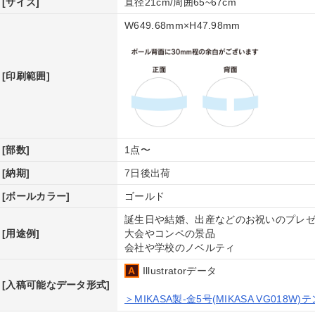
[サイズ]
直径21cm/周囲65~67cm
W649.68mm×H47.98mm
グネットシート印刷
ぼり印刷
ロアサイン印刷
ッティングシート（スタンダー
ッティングシート（長期用）
ナースタンドセット
タンド看板セット
飾看板セット
）
[印刷範囲]
し替えメニュー（オンデマンド印
判メニューパウチ加工（オフセッ
）
印刷）
リジナルトランプ印刷
リジナルタロットカード印刷
リジナルトレーディングカード印
[部数]
1点〜
リントマシュマロ
リントクッキー
[納期]
7日後出荷
[ボールカラー]
ゴールド
ッケージ印刷（デザイン）
ード用台紙印刷
誕生日や結婚、出産などのお祝いのプレ
クチャーパズル（ジグソーパズ
ウスパッドプリント
リッププリント（マグネット付）
ンズプリント
トラッププリント
ーホルダープリント
オルプリント
ッションプリント
バイルバッテリー
[用途例]
大会やコンペの景品
）プリント
会社や学校のノベルティ
ージープリント
イボトル（オリジナルボトル印
ンブラー
グカップ（昇華転写プリント）
ラス彫刻
（レーザー彫刻）
）
Illustratorデータ
ッカーボールプリント/MyBO+
スケットボールプリント/MyBO+
レーボールプリント/MyBO+
ルフボールプリント/MyBO+
ルフボールプリント
属盾プリント
クリルオーナメント彫刻
ッドフォトスタンド（レーザー彫
[入稿可能なデータ形式]
）
ールペンプリント
筆プリント
敷き印刷
イター印刷
バッジ印刷
マグネット印刷
リジナルハンディファン印刷
＞MIKASA製-金5号(MIKASA VG01