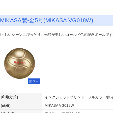
装紙印刷
版用印画紙
キャニング
ックカバー印刷
コバイザー印刷
ガホン印刷
MIKASA製-金5号(MIKASA VG018W)
華々しいシーンにぴったり、光沢が美しいゴールド色の記念ボールです
刺印刷（デジタルオフセット印
刺印刷（デジタルオフセット印
刺印刷（オンデマンド印刷）
刺印刷（オンデマンド印刷）/そ
グゼクティブ名刺印刷（デジタル
riPica名刺印刷
）
）/そっくり
くり
フセット印刷）
筒印刷（1・2色刷込）
筒印刷（1・2色刷込）/そっくり
筒印刷（フルカラー刷込）
筒印刷（フルカラー刷込）/そっ
筒印刷＋挨拶状印刷セット
レミアム封筒印刷
筒印刷（全面）
り
SC®森林認証名刺印刷（オンデマ
SC®森林認証名刺印刷（オンデマ
SC®森林認証封筒印刷（1・2色刷
SC®森林認証封筒印刷（1・2色刷
ド印刷）
ド印刷）/そっくり
）
）/そっくり
ケットファイル印刷
coポケットファイル印刷
ルカラークリアファイル印刷
リアファイル印刷（箔押しタイ
ファイル
）
VC・プラスチックカード印刷
ームプレート（名札）印刷
ンクパッド内蔵スタンプ
所印・親子印
リジナル伝票
ドウガ（動画作成サービス）
録商品
リジナル柄付きポリうちわ
型紙うちわ
[印刷方式]
インクジェットプリント（フルカラー/白
リジナルポケットティッシュ印刷
促用マスク印刷（ラベル付き）
[品番]
MIKASA VG018W
具付カレンダー印刷
綴じカレンダー印刷
ンザック製本カレンダー
掛けリングカレンダー
上リングカレンダー
上ケース付きカレンダー