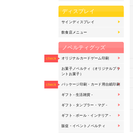
ディスプレイ
サインディスプレイ
マ
の
フ
カ
カ
バ
ス
電
ド
飲食店メニュー
差
大
刷
ト
ノベルティグッズ
NEW
オリジナルカードゲーム印刷
オ
オ
オ
check
刷
お菓子ノベルティ（オリジナルプリ
プ
プ
ントお菓子）
NEW
NEW
パッケージ印刷・カード用台紙印刷
パ
カ
check
ギフト - 生活雑貨 -
ピ
マ
ク
ピ
ス
キ
タ
ク
モ
ル
ギフト - タンブラー・マグ -
ク
マ
タ
マ
グ
枡
刷
ギフト - ボール・インテリア -
サ
バ
バ
ゴ
ゴ
金
ア
ウ
刻
販促・イベントノベルティ
ボ
鉛
下
ラ
缶
缶
オ