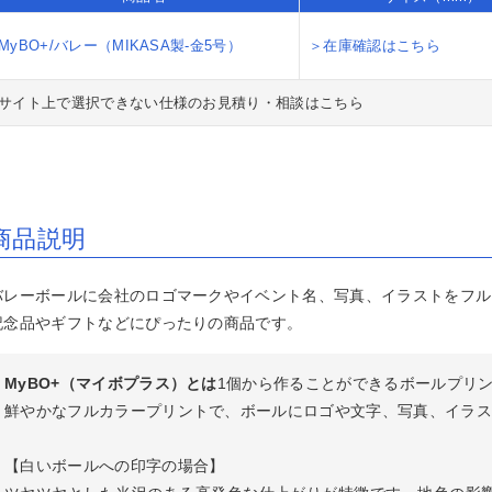
MyBO+/バレー（MIKASA製-金5号）
＞在庫確認はこちら
サイト上で選択できない仕様のお見積り・相談はこちら
最速2時間】即日・当日名刺印刷
最速2時間】即日・当日チラシ印
日・当日ポストカード印刷（店舗
日・当日カード印刷（店舗受取）
日・当日ポスター印刷/インクジ
日・当日パネル印刷（店舗受取）
取）
ット出力（店舗受取）
日・当日チラシ印刷（東京23区）
日・当日名刺印刷（東京23区）
日・当日封筒印刷（東京23区）
日・当日ポストカード印刷（東京
日・当日ポスター印刷（東京23
日・当日ポスター印刷/インクジ
日・当日パネル印刷（東京23区）
区）
）
ット出力（東京23区）
商品説明
ラシ印刷・フライヤー印刷
ンデマンドチラシ印刷
んたん1ステップチラシ
バレーボールに会社のロゴマークやイベント名、写真、イラストをフル
ンクジェットポスター出力（屋内
ンクジェットポスター出力（屋外
ンクジェットポスター出力（旗・
スター印刷（オフセット印刷）
冊・長尺ポスター（オンデマンド
記念品やギフトなどにぴったりの商品です。
）
）
れ幕）
刷）
NE印刷
綴じ冊子印刷（オフセット印刷）
じなし冊子印刷（スクラム製本）
ンデマンド中綴じ冊子印刷
線綴じ冊子印刷（オフセット印
ンデマンド無線綴じ冊子印刷
議・セミナー用冊子印刷
）
MyBO+（マイボプラス）とは
1個から作ることができるボールプリ
チラシ挟み込み】折パンフレット
パンフレット印刷
ンデマンド折パンフレット印刷
激安】折パンフレット(A4仕上・2
刷
)※300部迄
鮮やかなフルカラープリントで、ボールにロゴや文字、写真、イラス
デザイン制作】チラシ印刷
デザイン制作】ポストカード・は
デザイン制作】メンバーズカード
デザイン制作】名刺印刷
デザイン制作】封筒印刷
き・DM印刷
刷
SC®森林認証オンデマンドポスト
SC®森林認証オンデマンドチラシ
SC®森林認証チラシ印刷（オフセ
SC®森林認証中綴じ冊子印刷
SC®森林認証大判インクジェット
SC®森林認証大判インクジェット
SC®森林認証折パンフレット印刷
【白いボールへの印字の場合】
ード印刷
刷
ト印刷）
スター（水性）
ネル