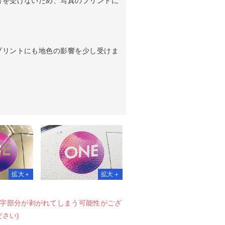
響を受けないため、写真のプリントに
プリントにも地色の影響を少し受けま
字部分が剥がれてしまう可能性がござ
さい)