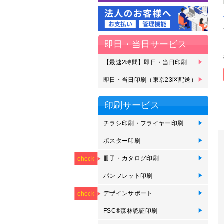
即日・当日サービス
【最速2時間】即日・当日印刷
【
【
即
即
即
即
刷
受
ェ
即日・当日印刷（東京23区配送）
即
即
即
即
即
即
即
23
区
ェ
印刷サービス
チラシ印刷・フライヤー印刷
チ
オ
か
ポスター印刷
イ
イ
イ
ポ
短
NEW
用
用
垂
印
冊子・カタログ印刷
ZI
中
綴
オ
無
オ
会
check
刷
パンフレット印刷
【
折
オ
【
NEW
NEW
NEW
NEW
NEW
印
つ折
デザインサポート
【
【
【
【
【
check
が
印
FSC®森林認証印刷
F
F
F
F
F
F
F
カ
印
ッ
ポ
パ