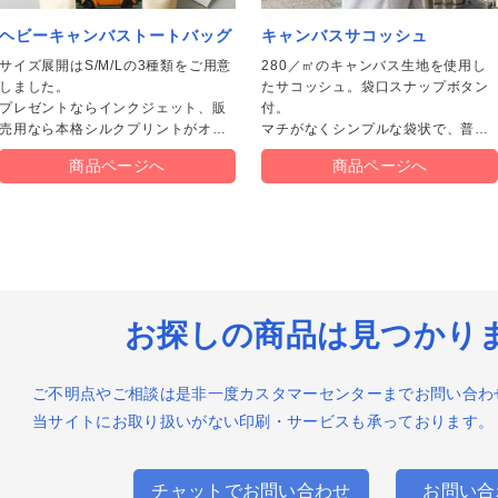
ヘビーキャンバストートバッグ
キャンバスサコッシュ
サイズ展開はS/M/Lの3種類をご用意
280／㎡のキャンバス生地を使用し
しました。
たサコッシュ。袋口スナップボタン
プレゼントならインクジェット、販
付。
売用なら本格シルクプリントがオス
マチがなくシンプルな袋状で、普段
最速2時間】即日・当日名刺印刷
最速2時間】即日・当日チラシ印
日・当日ポストカード印刷（店舗
日・当日カード印刷（店舗受取）
日・当日ポスター印刷/インクジ
日・当日パネル印刷（店舗受取）
スメです。
持ち歩く小物を入れるのにちょうど
取）
ット出力（店舗受取）
商品ページへ
商品ページへ
よいサイズです。
日・当日チラシ印刷（東京23区）
日・当日名刺印刷（東京23区）
日・当日封筒印刷（東京23区）
日・当日ポストカード印刷（東京
日・当日ポスター印刷（東京23
日・当日ポスター印刷/インクジ
日・当日パネル印刷（東京23区）
オリジナルのデザインをフルカラー
区）
）
ット出力（東京23区）
でプリント。1点からご注文いただけ
ます。
ラシ印刷・フライヤー印刷
ンデマンドチラシ印刷
んたん1ステップチラシ
ンクジェットポスター出力（屋内
ンクジェットポスター出力（屋外
ンクジェットポスター出力（旗・
スター印刷（オフセット印刷）
冊・長尺ポスター（オンデマンド
お探しの商品は見つかり
）
）
れ幕）
刷）
NE印刷
綴じ冊子印刷（オフセット印刷）
じなし冊子印刷（スクラム製本）
ンデマンド中綴じ冊子印刷
線綴じ冊子印刷（オフセット印
ンデマンド無線綴じ冊子印刷
議・セミナー用冊子印刷
）
チラシ挟み込み】折パンフレット
パンフレット印刷
ンデマンド折パンフレット印刷
激安】折パンフレット(A4仕上・2
ご不明点やご相談は是非一度カスタマーセンターまでお問い合わ
刷
)※300部迄
当サイトにお取り扱いがない印刷・サービスも承っております。
デザイン制作】チラシ印刷
デザイン制作】ポストカード・は
デザイン制作】メンバーズカード
デザイン制作】名刺印刷
デザイン制作】封筒印刷
き・DM印刷
刷
SC®森林認証オンデマンドポスト
SC®森林認証オンデマンドチラシ
SC®森林認証チラシ印刷（オフセ
SC®森林認証中綴じ冊子印刷
SC®森林認証大判インクジェット
SC®森林認証大判インクジェット
SC®森林認証折パンフレット印刷
チャットでお問い合わせ
お問い合
ード印刷
刷
ト印刷）
スター（水性）
ネル