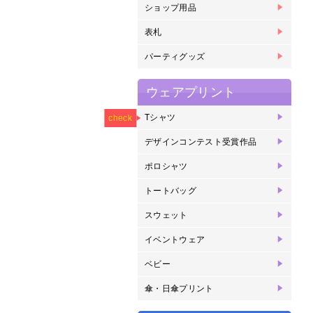
ショップ用品
箸
紙
紙
コ
コ
リ
表札
表
パーティグッズ
パ
ウェアプリント
NEW
Tシャツ
オ
ヘ
ヘ
ヘ
ヘ
ラ
ド
check
プ
ェ
リ
写
リ
デザインコンテスト受賞作品
2
2
2
2
2
2
2
2
2
2
2
2
2
2
賞
賞
賞
賞
賞
賞
賞
ポロシャツ
半
長
ド
トートバッグ
ヘ
キ
スウェット
ク
ジ
イベントウェア
ブ
オ
メ
ベビー
ベ
傘・日傘プリント
傘