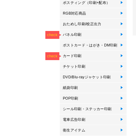
ポスティング（印刷+配布）
ポ
RGB対応商品
R
R
おためし印刷/校正出力
オ
デ
オ
NEW
パネル印刷
フ
パ
ブ
エ
パ
卓
卓
フ
パ
ブ
エ
等
check
ポストカード・はがき・DM印刷
ポ
オ
圧
大
郵
往
Mo
ポ
プ
プ
NEW
NEW
き
カード印刷
カ
オ
メ
メ
オ
ス
ス
オ
プ
P
check
っ
察
刷
刷
ン
チケット印刷
オ
DVD/Blu-rayジャケット印刷
紙
ス
D
Bl
紙袋印刷
紙
タ
POP印刷
卓
卓
ス
ボ
プ
ス
プ
ハ
シール印刷・ステッカー印刷
ロ
バ
屋
単
耐
サ
型
キ
ド
イ
電車広告印刷
窓
電
衛生アイテム
抗
使
オ
抗