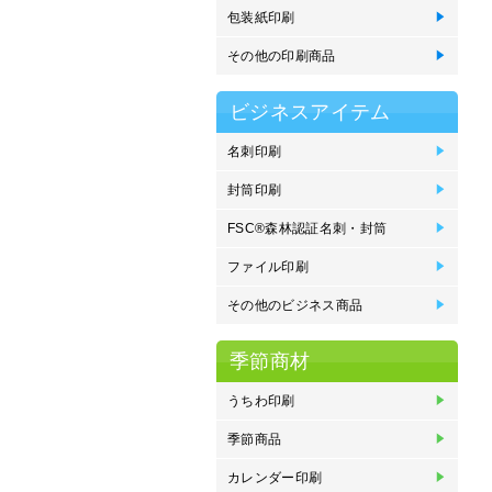
包装紙印刷
包
その他の印刷商品
製
ス
ブ
エ
メ
ビジネスアイテム
名刺印刷
名
名
名
名
エ
Mo
刷
刷
っ
オ
封筒印刷
封
封
封
封
封
プ
封
く
FSC®森林認証名刺・封筒
F
F
F
F
ン
ン
込
込
ファイル印刷
ポ
e
フ
ク
紙
プ
その他のビジネス商品
P
ネ
イ
住
オ
紙
登
季節商材
うちわ印刷
オ
丸
季節商品
オ
販
カレンダー印刷
金
中
タ
壁
卓
卓