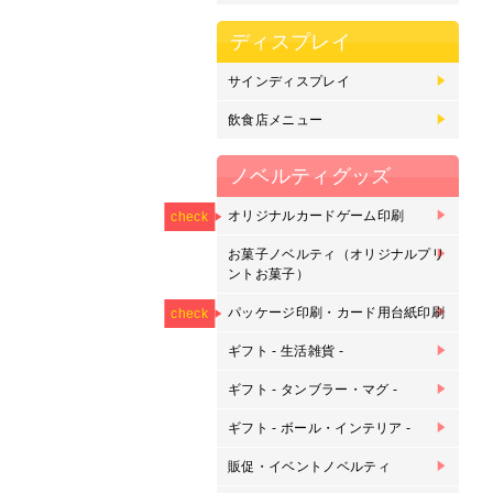
ディスプレイ
サインディスプレイ
マ
の
フ
カ
カ
バ
ス
電
ド
飲食店メニュー
差
大
刷
ト
ノベルティグッズ
NEW
オリジナルカードゲーム印刷
オ
オ
オ
check
刷
お菓子ノベルティ（オリジナルプリ
プ
プ
ントお菓子）
NEW
NEW
パッケージ印刷・カード用台紙印刷
パ
カ
check
ギフト - 生活雑貨 -
ピ
マ
ク
ピ
ス
キ
タ
ク
モ
ル
ギフト - タンブラー・マグ -
ク
マ
タ
マ
グ
枡
刷
ギフト - ボール・インテリア -
サ
バ
バ
ゴ
ゴ
金
ア
ウ
刻
販促・イベントノベルティ
ボ
鉛
下
ラ
缶
缶
オ