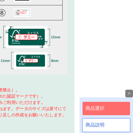
更禁止）。
×
めた認証マークです）。
みご利用いただけます。
ねます。データのサイズは原寸にて
り足しの作成をお願いいたします。