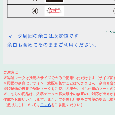
グネットシート印刷
ぼり印刷
ロアサイン印刷
ッティングシート（スタンダー
ッティングシート（長期用）
ナースタンドセット
タンド看板セット
飾看板セット
）
し替えメニュー（オンデマンド印
判メニューパウチ加工（オフセッ
）
印刷）
リジナルトランプ印刷
リジナルタロットカード印刷
リジナルトレーディングカード印
リントマシュマロ
リントクッキー
ご注意点：
ッケージ印刷（デザイン）
ード用台紙印刷
※認証マークは指定のサイズでのみご使用いただけます（サイズ変
クチャーパズル（ジグソーパズ
ウスパッドプリント
リッププリント（マグネット付）
ンズプリント
トラッププリント
ーホルダープリント
オルプリント
ッションプリント
バイルバッテリー
※周囲の余白はデザイン・意匠を施すことはできません（余白も含
）プリント
※印刷物の表裏で認証マークをご使用の場合、同じ仕様のマークの
ージープリント
イボトル（オリジナルボトル印
ンブラー
グカップ（昇華転写プリント）
ラス彫刻
（レーザー彫刻）
※こちらの商品はご入稿データの拡大縮小の修正のご対応が出来か
）
作成をお願いいたします。また、フチ無し印刷をご希望の場合は塗
ッカーボールプリント/MyBO+
スケットボールプリント/MyBO+
レーボールプリント/MyBO+
ルフボールプリント/MyBO+
ルフボールプリント
属盾プリント
クリルオーナメント彫刻
ッドフォトスタンド（レーザー彫
（塗り足しについては
こちら
をご参照ください）
）
ールペンプリント
筆プリント
敷き印刷
イター印刷
バッジ印刷
マグネット印刷
リジナルハンディファン印刷