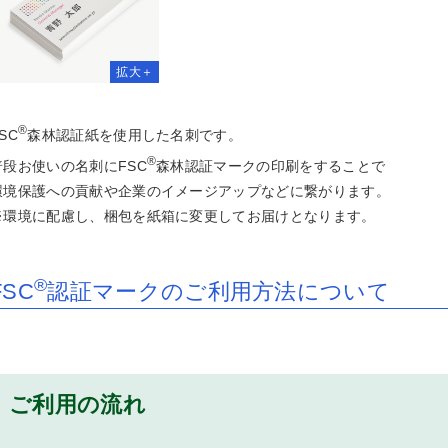
スティング（印刷+配布）
GBオンデマンド印刷
GBオンデマンド+ビビッド
フセットおためし印刷
ジタル簡易校正出力
ンデマンド印刷本機校正
チなしパネル・枠なしパネル印刷
ネル印刷
ラックパネル印刷
コパネル印刷
ネル印刷+フレーム
上スタンドパネル印刷
上スタンドブラックパネル印刷
ラスタパネル印刷
ネル印刷+自由カット
ラックパネル印刷+自由カット
コパネル印刷+自由カット
身大パネル印刷
®
SC
森林認証紙を使用した名刺です。
ストカード印刷
ンデマンドポストカード印刷
着DM印刷
判DM・はがき印刷
便はがき印刷
復はがき印刷
riPicaポストカード印刷
ストカードセット（紙ケース付
レミアムポストカード印刷
レミアム大判はがき印刷
®
普段お使いの名刺にFSC
森林認証マークの印刷をすることで
）
ード印刷
ンデマンドカード印刷
ンバーズカード・診察券印刷
ンバーズカード・診察券印刷/そ
ンデマンドメンバーズカード・診
タンプカード・ポイントカード印
タンプカード・ポイントカード印
ンデマンドスタンプカード・ポイ
レミアムカード印刷
VC・プラスチックカード印刷
環境保護への貢献や企業のイメージアップなどに繋がります。
くり
券印刷
/そっくり
トカード印刷
※環境に配慮し、梱包を紙箱に変更してお届けとなります。
ンデマンドチケット印刷
ジャケット印刷
リム紙ジャケット印刷
VDジャケット印刷
u-rayジャケット印刷
®
FSC
認証マークのご利用方法について
袋印刷
グ印刷
上三角POP
上三角柱POP
イングPOP
トルネックPOP
ライスPOP
タンドPOP
レミアム変形POP
ンガーPOP
ゴシール・訂正シール印刷
ラエティシール印刷（オンデマン
外ステッカープリント
色ステッカープリント
水シールラベル印刷
テンシール・布シール
抜きステッカーダイカット
ャラクターキラキラシール（デザ
印刷）
ン込）
上広告印刷
車中吊り広告印刷
ご利用の流れ
菌封筒
い捨て紙製マスクケース
リジナルプリントマスク
菌パウチ