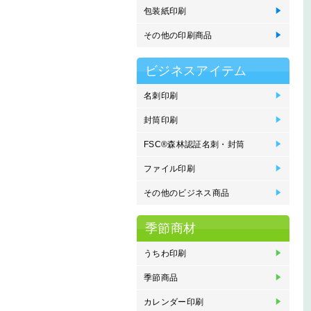
包装紙印刷
包
その他の印刷商品
製
ス
ブ
エ
メ
ビジネスアイテム
名刺印刷
名
名
名
名
エ
Mo
刷
刷
っ
オ
封筒印刷
封
封
封
封
封
プ
封
く
FSC®森林認証名刺・封筒
F
F
F
F
ン
ン
込
込
ファイル印刷
ポ
e
フ
ク
紙
プ
その他のビジネス商品
P
ネ
イ
住
オ
紙
登
季節商材
うちわ印刷
オ
丸
季節商品
オ
販
カレンダー印刷
金
中
タ
壁
卓
卓