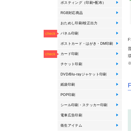
ポスティング（印刷+配布）
ポ
RGB対応商品
R
R
おためし印刷/校正出力
オ
デ
オ
NEW
パネル印刷
フ
パ
ブ
エ
パ
卓
卓
フ
パ
ブ
エ
等
check
F
ポストカード・はがき・DM印刷
ポ
オ
圧
大
郵
往
Mo
ポ
プ
プ
NEW
NEW
き
カード印刷
カ
オ
メ
メ
オ
ス
ス
オ
プ
P
check
っ
察
刷
刷
ン
チケット印刷
オ
DVD/Blu-rayジャケット印刷
紙
ス
D
Bl
紙袋印刷
紙
タ
POP印刷
卓
卓
ス
ボ
プ
ス
プ
ハ
シール印刷・ステッカー印刷
ロ
バ
屋
単
耐
サ
型
キ
ド
イ
電車広告印刷
窓
電
衛生アイテム
抗
使
オ
抗