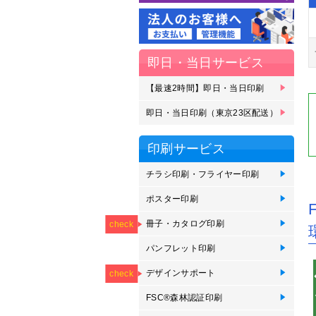
即日・当日サービス
【最速2時間】即日・当日印刷
【
【
即
即
即
即
刷
受
ェ
即日・当日印刷（東京23区配送）
即
即
即
即
即
即
即
23
区
ェ
印刷サービス
チラシ印刷・フライヤー印刷
チ
オ
か
ポスター印刷
イ
イ
イ
ポ
短
NEW
用
用
垂
印
冊子・カタログ印刷
ZI
中
綴
オ
無
オ
会
check
刷
パンフレット印刷
【
折
オ
【
NEW
NEW
NEW
NEW
NEW
印
つ折
デザインサポート
【
【
【
【
【
check
が
印
FSC®森林認証印刷
F
F
F
F
F
F
F
カ
印
ッ
ポ
パ