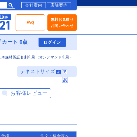
会社案内
店舗案内
無料お見積り
FAQ
お問い合わせ
カート 0点
ログイン
SC®森林認証名刺印刷（オンデマンド印刷）
）
テキストサイズ
お客様レビュー
・仕様
注文・料金表へ