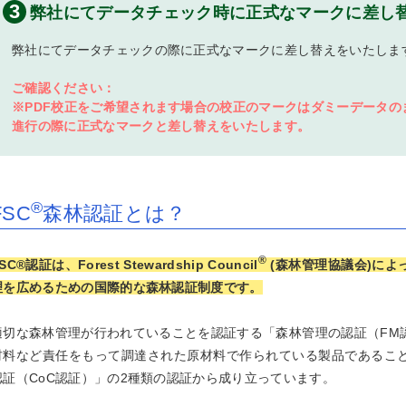
3
弊社にてデータチェック時に正式なマークに差し
袋印刷
ナプキン印刷
おしぼり印刷
ースター印刷
ルクコースター印刷
フレコースター印刷
札（レーザー彫刻）
弊社にてデータチェックの際に正式なマークに差し替えをいたしま
ーティフォトプロップス
ご確認ください：
※PDF校正をご希望されます場合の校正のマークはダミーデータの
進行の際に正式なマークと差し替えをいたします。
リジナルオーバーサイズTシャツ
ビーウェイトTシャツ（インクジ
ビーウェイトTシャツ（シルクプ
ビーウェイトTシャツ（DTF転
ビーウェイトTシャツ（ホイルプ
イトウェイトTシャツ
ライTシャツ
リント
ットプリント）
ント）
・熱圧着）
ント）
025年Tシャツコンテスト受賞作品
025年トートバッグコンテスト受
024年Tシャツコンテスト受賞作品
024年トートバッグコンテスト受
023年Tシャツコンテスト受賞作品
023年トートバッグコンテスト受
022年Tシャツコンテスト受賞作品
022年トートバッグコンテスト受
021年Tシャツコンテスト受賞作品
021年トートバッグコンテスト受
020年Tシャツコンテスト受賞作品
020年トートバッグコンテスト受
019年Tシャツコンテスト受賞作品
019年トートバッグコンテスト受
作品
作品
作品
作品
作品
作品
作品
®
FSC
森林認証とは？
袖ポロシャツ
袖ポロシャツ
ライポロシャツ
ビーキャンバストートバッグ
ャンバスサコッシュ
®
SC®認証は、Forest Stewardship Council
(森林管理協議会)によ
ルーネックライトトレーナー
ップアップライトパーカー
理を広めるための国際的な森林認証制度です。
ルゾン
リジナル帆前掛け印刷
ッシュキャップ
適切な森林管理が行われていることを認証する「森林管理の認証（FM
ビーTシャツ
材料など責任をもって調達された原材料で作られている製品であるこ
・日傘プリント
認証（CoC認証）」の2種類の認証から成り立っています。