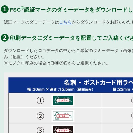
装紙印刷
®
1
FSC
認証マークのダミーデータをダウンロードし
版用印画紙
キャニング
ックカバー印刷
コバイザー印刷
ガホン印刷
認証マークのダミーデータは
こちら
からダウンロードをお願いいた
2
印刷データにダミーデータを配置してご入稿くだ
刺印刷（デジタルオフセット印
刺印刷（デジタルオフセット印
刺印刷（オンデマンド印刷）
刺印刷（オンデマンド印刷）/そ
グゼクティブ名刺印刷（デジタル
riPica名刺印刷
）
）/そっくり
くり
フセット印刷）
ダウンロードしたロゴデータの中からご希望のダミーデータ（画像
筒印刷（1・2色刷込）
筒印刷（1・2色刷込）/そっくり
筒印刷（フルカラー刷込）
筒印刷（フルカラー刷込）/そっ
筒印刷＋挨拶状印刷セット
レミアム封筒印刷
筒印刷（全面）
み（配置）ください。
り
SC®森林認証名刺印刷（オンデマ
SC®森林認証名刺印刷（オンデマ
SC®森林認証封筒印刷（1・2色刷
SC®森林認証封筒印刷（1・2色刷
※モノクロ印刷の場合は③④⑦⑧からご選択ください。
ド印刷）
ド印刷）/そっくり
）
）/そっくり
ケットファイル印刷
coポケットファイル印刷
ルカラークリアファイル印刷
リアファイル印刷（箔押しタイ
ファイル
）
VC・プラスチックカード印刷
ームプレート（名札）印刷
ンクパッド内蔵スタンプ
所印・親子印
リジナル伝票
ドウガ（動画作成サービス）
録商品
リジナル柄付きポリうちわ
型紙うちわ
リジナルポケットティッシュ印刷
促用マスク印刷（ラベル付き）
具付カレンダー印刷
綴じカレンダー印刷
ンザック製本カレンダー
掛けリングカレンダー
上リングカレンダー
上ケース付きカレンダー