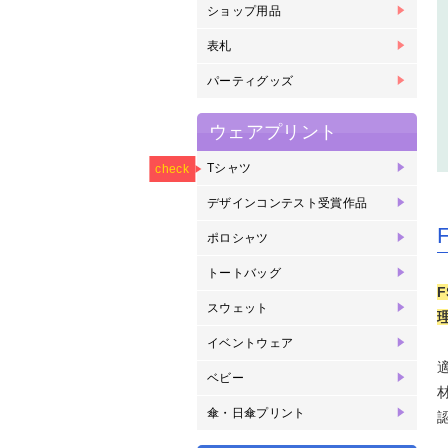
ショップ用品
箸
紙
紙
コ
コ
リ
表札
表
パーティグッズ
パ
ウェアプリント
NEW
Tシャツ
オ
ヘ
ヘ
ヘ
ヘ
ラ
ド
check
プ
ェ
リ
写
リ
デザインコンテスト受賞作品
2
2
2
2
2
2
2
2
2
2
2
2
2
2
賞
賞
賞
賞
賞
賞
賞
ポロシャツ
半
長
ド
トートバッグ
ヘ
キ
F
スウェット
ク
ジ
イベントウェア
ブ
オ
メ
ベビー
ベ
傘・日傘プリント
傘