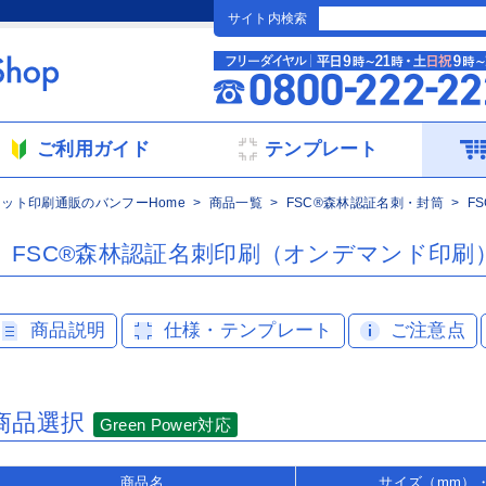
）
サイト内検索
ご利用ガイド
テンプレート
ネット印刷通販のバンフーHome
商品一覧
FSC®森林認証名刺・封筒
F
FSC®森林認証名刺印刷（オンデマンド印刷
商品説明
仕様・テンプレート
ご注意点
商品選択
Green Power対応
商品名
サイズ（mm）