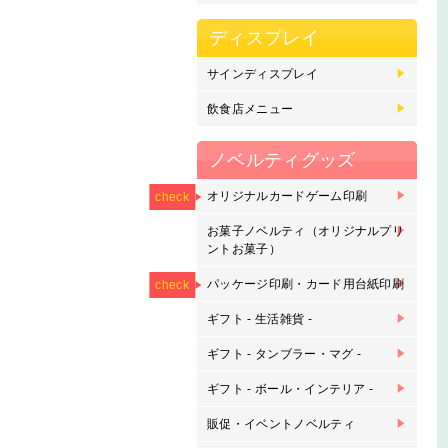
ディスプレイ
サインディスプレイ
マ
の
フ
カ
カ
バ
ス
電
ド
飲食店メニュー
差
大
刷
ト
ノベルティグッズ
NEW
オリジナルカードゲーム印刷
オ
オ
オ
check
刷
お菓子ノベルティ（オリジナルプリ
プ
プ
ントお菓子）
NEW
NEW
パッケージ印刷・カード用台紙印刷
パ
カ
check
ギフト - 生活雑貨 -
ピ
マ
ク
ピ
ス
キ
タ
ク
モ
ル
ギフト - タンブラー・マグ -
ク
マ
タ
マ
グ
枡
刷
ギフト - ボール・インテリア -
サ
バ
バ
ゴ
ゴ
金
ア
ウ
刻
販促・イベントノベルティ
ボ
鉛
下
ラ
缶
缶
オ