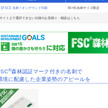
【FSC】名刺 / オンデマンド印刷
55×91名刺サイズ限定
サイト上で選択できない仕様のお見積り・相談はこちら
最速2時間】即日・当日名刺印刷
最速2時間】即日・当日チラシ印
日・当日ポストカード印刷（店舗
日・当日カード印刷（店舗受取）
日・当日ポスター印刷/インクジ
日・当日パネル印刷（店舗受取）
取）
ット出力（店舗受取）
日・当日チラシ印刷（東京23区）
日・当日名刺印刷（東京23区）
日・当日封筒印刷（東京23区）
日・当日ポストカード印刷（東京
日・当日ポスター印刷（東京23
日・当日ポスター印刷/インクジ
日・当日パネル印刷（東京23区）
区）
）
ット出力（東京23区）
ラシ印刷・フライヤー印刷
ンデマンドチラシ印刷
んたん1ステップチラシ
ンクジェットポスター出力（屋内
ンクジェットポスター出力（屋外
ンクジェットポスター出力（旗・
スター印刷（オフセット印刷）
冊・長尺ポスター（オンデマンド
®
FSC
森林認証マーク付きの名刺で
）
）
れ幕）
刷）
NE印刷
綴じ冊子印刷（オフセット印刷）
じなし冊子印刷（スクラム製本）
ンデマンド中綴じ冊子印刷
線綴じ冊子印刷（オフセット印
ンデマンド無線綴じ冊子印刷
議・セミナー用冊子印刷
環境に配慮した企業姿勢のアピールを
）
チラシ挟み込み】折パンフレット
パンフレット印刷
ンデマンド折パンフレット印刷
激安】折パンフレット(A4仕上・2
刷
)※300部迄
デザイン制作】チラシ印刷
デザイン制作】ポストカード・は
デザイン制作】メンバーズカード
デザイン制作】名刺印刷
デザイン制作】封筒印刷
き・DM印刷
刷
SC®森林認証オンデマンドポスト
SC®森林認証オンデマンドチラシ
SC®森林認証チラシ印刷（オフセ
SC®森林認証中綴じ冊子印刷
SC®森林認証大判インクジェット
SC®森林認証大判インクジェット
SC®森林認証折パンフレット印刷
ード印刷
刷
ト印刷）
スター（水性）
ネル