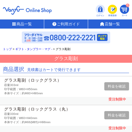
0
商品一覧
ご利用ガイド
店舗一覧
トップ
>
ギフト - タンブラー・マグ -
>
グラス彫刻
グラス彫刻
商品選択
見積書はカートで発行できます
グラス彫刻（ロックグラス）
容量303ml
印字範囲：W60×H50mm
本体サイズ：約Φ80×H90mm
受注制限中
グラス彫刻（ロックグラス（丸）
容量330ml
印字範囲：W60×H40mm
本体サイズ：約Φ66(M85)×H98mm
受注制限中