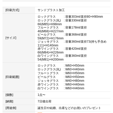
[印刷方式]
サンドブラスト加工
ロックグラス
: 容量303ml/直径80×H90mm
ロックグラス(丸)
: 容量330ml/直径
66(M85)×H98mm
フルートグラス
: 容量178ml/直径
46(M68)×H227mm
ビールグラス
: 容量368ml/直径
[サイズ]
59(M72)×H176mm
ジョッキグラス
: 容量360ml/直径73(持ち手含め
111)×H140mm
赤ワイングラス
: 容量420ml/直径
66(M84)×H226mm
白ワイングラス
: 容量360ml/直径
54(M81)×H200mm
ロックグラス
: W60×H50mm
ロックグラス(丸)
: W60×H40mm
フルートグラス
: W60×H50mm
[印刷範囲]
ビールグラス
: W60×H50mm
ジョッキグラス
: W40×H80mm
赤ワイングラス
: W60×H40mm
白ワイングラス
: W60×H40mm
[個数]
1点〜
[納期]
7日後出荷
[用途例]
誕生日や結婚、出産などのお祝いのプレゼント