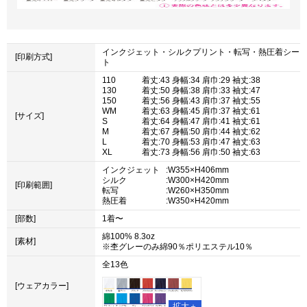
インクジェット・シルクプリント・転写・熱圧着シー
[印刷方式]
ト
110
着丈:43 身幅:34 肩巾:29 袖丈:38
130
着丈:50 身幅:38 肩巾:33 袖丈:47
150
着丈:56 身幅:43 肩巾:37 袖丈:55
WM
着丈:63 身幅:45 肩巾:37 袖丈:61
[サイズ]
S
着丈:64 身幅:47 肩巾:41 袖丈:61
M
着丈:67 身幅:50 肩巾:44 袖丈:62
L
着丈:70 身幅:53 肩巾:47 袖丈:63
XL
着丈:73 身幅:56 肩巾:50 袖丈:63
インクジェット
:W355×H406mm
シルク
:W300×H420mm
[印刷範囲]
転写
:W260×H350mm
熱圧着
:W350×H420mm
[部数]
1着〜
綿100% 8.3oz
[素材]
※杢グレーのみ綿90％ポリエステル10％
全13色
[ウェアカラー]