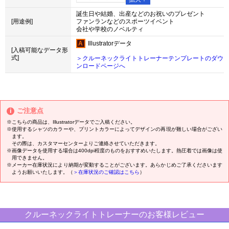
誕生日や結婚、出産などのお祝いのプレゼント
[用途例]
ファンランなどのスポーツイベント
会社や学校のノベルティ
Illustratorデータ
[入稿可能なデータ形
式]
＞クルーネックライトトレーナーテンプレートのダウ
ンロードページへ
ご注意点
※こちらの商品は、Illustratorデータでご入稿ください。
※使用するシャツのカラーや、プリントカラーによってデザインの再現が難しい場合がござい
ます。
その際は、カスタマーセンターよりご連絡させていただきます。
※画像データを使用する場合は400dpi程度のものをおすすめいたします。熱圧着では画像は使
用できません。
※メーカー在庫状況により納期が変動することがございます。あらかじめご了承くださいます
ようお願いいたします。（
＞在庫状況のご確認はこちら
）
クルーネックライトトレーナーのお客様レビュー