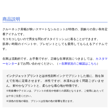
商品説明
クルーネック肩幅が狭いスマートなシルエットが特徴の、肌触りの良い秋冬定
番アイテムです。
モコモコしないので男女を問わずスタイリッシュに着ることができます。
肌寒い時期のイベントや、プレゼントとしても愛用してもらえるアイテムで
す。
在庫は流動的です。お手数ですが、正確な在庫状況につきましては、
カスタマ
ーセンター
までお問い合わせください。（
＞在庫状況のご確認はこちら
）
インクジェットプリントとは
水性顔料インクでプリントした後に、熱を加
えて生地に定着させます。 水性ですが、水濡れは全く問題ございませ
ん。 鮮やかなプリントと、柔らかな着心地が特徴です。
※乾燥機やアイロンは、プリントの劣化や色移りの原因となります。ご使用にあたって
は十分ご注意ください。
※淡色の生地の場合、プリントは生地の色の影響を受けます。