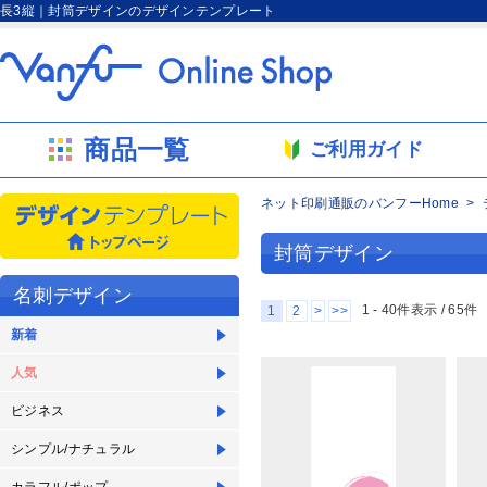
長3縦｜封筒デザインのデザインテンプレート
商品一覧
ご利用ガイド
ネット印刷通販のバンフーHome
封筒デザイン
名刺デザイン
1 - 40件表示 /
65
件
1
2
>
>>
新着
人気
ビジネス
シンプル/ナチュラル