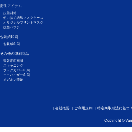
衛生アイテム
抗菌封筒
使い捨て紙製マスクケース
オリジナルプリントマスク
抗菌パウチ
包装紙印刷
包装紙印刷
その他の印刷商品
製版用印画紙
スキャニング
ブックカバー印刷
エコバイザー印刷
メガホン印刷
会社概要
ご利用規約
特定商取引法に基づ
Copyright © Vanfu