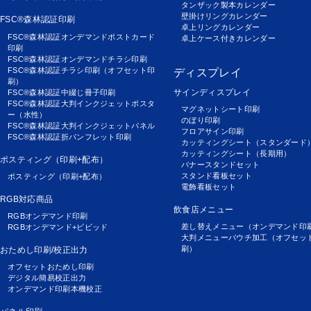
タンザック製本カレンダー
壁掛けリングカレンダー
FSC®森林認証印刷
卓上リングカレンダー
FSC®森林認証オンデマンドポストカード
卓上ケース付きカレンダー
印刷
FSC®森林認証オンデマンドチラシ印刷
FSC®森林認証チラシ印刷（オフセット印
ディスプレイ
刷）
サインディスプレイ
FSC®森林認証中綴じ冊子印刷
FSC®森林認証大判インクジェットポスタ
マグネットシート印刷
ー（水性）
のぼり印刷
FSC®森林認証大判インクジェットパネル
フロアサイン印刷
FSC®森林認証折パンフレット印刷
カッティングシート（スタンダード
カッティングシート（長期用）
ポスティング（印刷+配布）
バナースタンドセット
スタンド看板セット
ポスティング（印刷+配布）
電飾看板セット
RGB対応商品
飲食店メニュー
RGBオンデマンド印刷
差し替えメニュー（オンデマンド印
RGBオンデマンド+ビビッド
大判メニューパウチ加工（オフセッ
刷）
おためし印刷/校正出力
オフセットおためし印刷
デジタル簡易校正出力
オンデマンド印刷本機校正