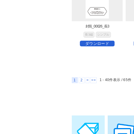
封筒_00026_長3
長3縦
シンプル
ダウンロード
1 - 40件表示 /
65
件
1
2
>
>>