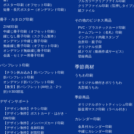
フルカラークリアファイル印刷
ポスター印刷（オフセット印刷）
クリアファイル印刷（箔押しタイプ
短冊・長尺ポスター（オンデマンド印刷）
紙ファイル
冊子・カタログ印刷
その他のビジネス商品
ZINE印刷
PVC・プラスチックカード印刷
中綴じ冊子印刷（オフセット印刷）
ネームプレート（名札）印刷
綴じなし冊子印刷（スクラム製本）
インクパッド内蔵スタンプ
オンデマンド中綴じ冊子印刷
住所印・親子印
無線綴じ冊子印刷（オフセット印刷）
オリジナル伝票
オンデマンド無線綴じ冊子印刷
紙ドウガ（動画作成サービス）
会議・セミナー用冊子印刷
登録商品
パンフレット印刷
季節商材
【チラシ挟み込み】折パンフレット印刷
うちわ印刷
折パンフレット印刷
オンデマンド折パンフレット印刷
オリジナル柄付きポリうちわ
【激安】折パンフレット(A4仕上・2つ
丸型紙うちわ
折)※300部迄
季節商品
デザインサポート
オリジナルポケットティッシュ印刷
【デザイン制作】チラシ印刷
販促用マスク印刷（ラベル付き）
【デザイン制作】ポストカード・はがき・
DM印刷
カレンダー印刷
【デザイン制作】メンバーズカード印刷
金具付カレンダー印刷
【デザイン制作】名刺印刷
中綴じカレンダー印刷
【デザイン制作】封筒印刷