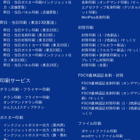
即日・当日ポスター印刷/インクジェット出
名刺印刷（オンデマンド印刷）/そっ
力（店舗受取）
エグゼクティブ名刺印刷（デジタル
即日・当日パネル印刷（店舗受取）
ット印刷）
MoriPica名刺印刷
即日・当日印刷（東京23区配送）
封筒印刷
即日・当日チラシ印刷（東京23区）
即日・当日名刺印刷（東京23区）
封筒印刷（1・2色刷込）
即日・当日封筒印刷（東京23区）
封筒印刷（1・2色刷込）/そっくり
即日・当日ポストカード印刷（東京23区）
封筒印刷（フルカラー刷込）
即日・当日ポスター印刷（東京23区）
封筒印刷（フルカラー刷込）/そっく
即日・当日ポスター印刷/インクジェット出
封筒印刷＋挨拶状印刷セット
力（東京23区）
プレミアム封筒印刷
即日・当日パネル印刷（東京23区）
封筒印刷（全面）
FSC®森林認証名刺・封筒
印刷サービス
FSC®森林認証名刺印刷（オンデマ
刷）
チラシ印刷・フライヤー印刷
FSC®森林認証名刺印刷（オンデマ
チラシ印刷・フライヤー印刷
刷）/そっくり
オンデマンドチラシ印刷
FSC®森林認証封筒印刷（1・2色刷
かんたん1ステップチラシ
FSC®森林認証封筒印刷（1・2色刷
っくり
ポスター印刷
ファイル印刷
インクジェットポスター出力（屋内用）
インクジェットポスター出力（屋外用）
ポケットファイル印刷
インクジェットポスター出力（旗・垂れ
ecoポケットファイル印刷
幕）