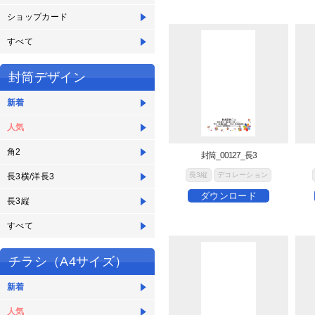
ショップカード
すべて
封筒デザイン
新着
人気
角2
封筒_00127_長3
長3縦
デコレーション
長3横/洋長3
ダウンロード
長3縦
すべて
チラシ（A4サイズ）
新着
人気