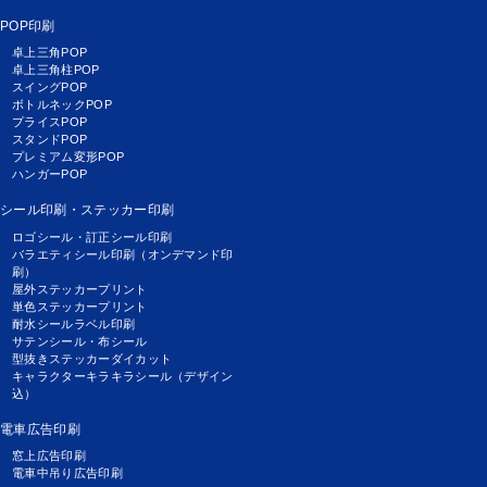
POP印刷
卓上三角POP
卓上三角柱POP
スイングPOP
ボトルネックPOP
プライスPOP
スタンドPOP
プレミアム変形POP
ハンガーPOP
シール印刷・ステッカー印刷
ロゴシール・訂正シール印刷
バラエティシール印刷（オンデマンド印
刷）
屋外ステッカープリント
単色ステッカープリント
耐水シールラベル印刷
サテンシール・布シール
型抜きステッカーダイカット
キャラクターキラキラシール（デザイン
込）
電車広告印刷
窓上広告印刷
電車中吊り広告印刷