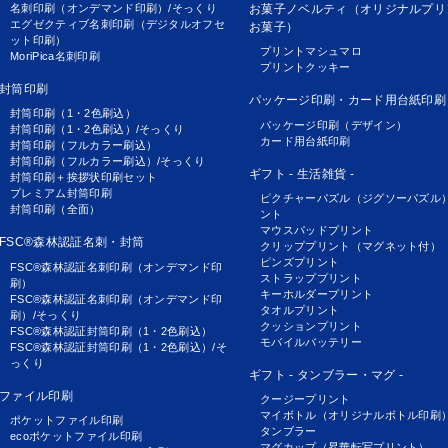
名刺印刷（オンデマンド印刷）/そっくり
お菓子ノベルティ（オリジナルプリ
エグゼクティブ名刺印刷（デジタルオフセ
お菓子）
ット印刷）
プリントマシュマロ
MoriPica名刺印刷
プリントクッキー
封筒印刷
パッケージ印刷・カード用台紙印刷
封筒印刷（1・2色刷込）
パッケージ印刷（デザイン）
封筒印刷（1・2色刷込）/そっくり
カード用台紙印刷
封筒印刷（フルカラー刷込）
封筒印刷（フルカラー刷込）/そっくり
ギフト - 生活雑貨 -
封筒印刷＋挨拶状印刷セット
プレミアム封筒印刷
ピクチャーパズル（ジグソーパズル
封筒印刷（全面）
ント
マウスパッドプリント
FSC®森林認証名刺・封筒
クリッププリント（マグネット付）
ピンズプリント
FSC®森林認証名刺印刷（オンデマンド印
ストラッププリント
刷）
キーホルダープリント
FSC®森林認証名刺印刷（オンデマンド印
タオルプリント
刷）/そっくり
クッションプリント
FSC®森林認証封筒印刷（1・2色刷込）
モバイルバッテリー
FSC®森林認証封筒印刷（1・2色刷込）/そ
っくり
ギフト - タンブラー・マグ -
ファイル印刷
クージープリント
マイボトル（オリジナルボトル印刷
ポケットファイル印刷
タンブラー
ecoポケットファイル印刷
マグカップ（昇華転写プリント）