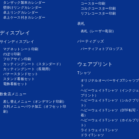
タンザック製本カレンダー
コースター印刷
壁掛けリングカレンダー
コルクコースター印刷
卓上リングカレンダー
リフレコースター印刷
卓上ケース付きカレンダー
表札
表札（レーザー彫刻）
ディスプレイ
パーティグッズ
サインディスプレイ
パーティフォトプロップス
マグネットシート印刷
のぼり印刷
フロアサイン印刷
ウェアプリント
カッティングシート（スタンダード）
カッティングシート（長期用）
Tシャツ
バナースタンドセット
スタンド看板セット
オリジナルオーバーサイズTシャツ
電飾看板セット
ト
ヘビーウェイトTシャツ（インクジ
飲食店メニュー
プリント）
ヘビーウェイトTシャツ（シルクプ
差し替えメニュー（オンデマンド印刷）
ト）
大判メニューパウチ加工（オフセット印
ヘビーウェイトTシャツ（DTF転写
刷）
着）
ヘビーウェイトTシャツ（ホイルプ
ト）
ライトウェイトTシャツ
ドライTシャツ