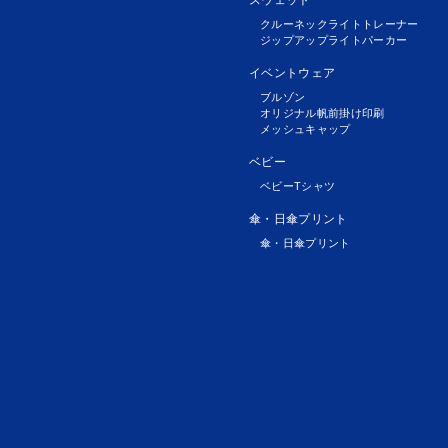
クルーネックライトトレーナー
ジップアップライトパーカー
イベントウェア
ブルゾン
オリジナル帆前掛け印刷
メッシュキャップ
ベビー
ベビーTシャツ
傘・日傘プリント
傘・日傘プリント