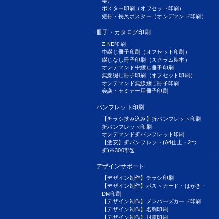
幕）
ポスター印刷（オフセット印刷）
短冊・長尺ポスター（オンデマンド印刷）
冊子・カタログ印刷
ZINE印刷
中綴じ冊子印刷（オフセット印刷）
綴じなし冊子印刷（スクラム製本）
オンデマンド中綴じ冊子印刷
無線綴じ冊子印刷（オフセット印刷）
オンデマンド無線綴じ冊子印刷
会議・セミナー用冊子印刷
パンフレット印刷
【チラシ挟み込み】折パンフレット印刷
折パンフレット印刷
オンデマンド折パンフレット印刷
【激安】折パンフレット(A4仕上・2つ
折)※300部迄
デザインサポート
【デザイン制作】チラシ印刷
【デザイン制作】ポストカード・はがき・
DM印刷
【デザイン制作】メンバーズカード印刷
【デザイン制作】名刺印刷
【デザイン制作】封筒印刷