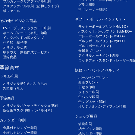
フルカラークリアファイル印刷
グラス彫刻
クリアファイル印刷（箔押しタイプ）
枡（レーザー彫刻）
紙ファイル
ギフト - ボール・インテリア -
その他のビジネス商品
サッカーボールプリント/MyBO+
PVC・プラスチックカード印刷
バスケットボールプリント/MyBO+
ネームプレート（名札）印刷
バレーボールプリント/MyBO+
インクパッド内蔵スタンプ
ゴルフボールプリント/MyBO+
住所印・親子印
ゴルフボールプリント
オリジナル伝票
金属盾プリント
紙ドウガ（動画作成サービス）
アクリルオーナメント彫刻
登録商品
ウッドフォトスタンド（レーザー彫
季節商材
販促・イベントノベルティ
うちわ印刷
ボールペンプリント
鉛筆プリント
オリジナル柄付きポリうちわ
下敷き印刷
丸型紙うちわ
ライター印刷
缶バッジ印刷
季節商品
缶マグネット印刷
オリジナルポケットティッシュ印刷
オリジナルハンディファン印刷
販促用マスク印刷（ラベル付き）
ショップ用品
カレンダー印刷
箸袋印刷
金具付カレンダー印刷
紙ナプキン印刷
中綴じカレンダー印刷
紙おしぼり印刷