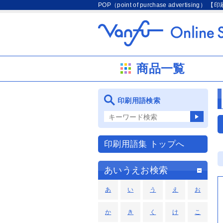
POP（point of purchase advertising）
商品一覧
印刷用語検索
印刷用語集 トップへ
あいうえお検索
あ
い
う
え
お
か
き
く
け
こ