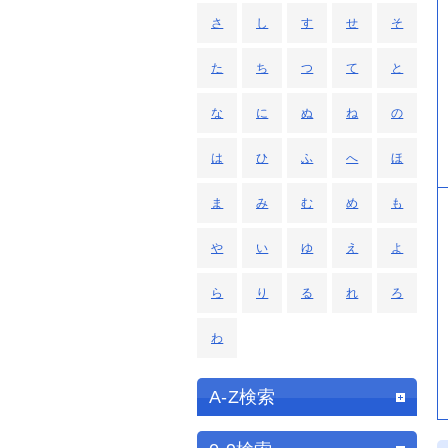
さ
し
す
せ
そ
た
ち
つ
て
と
な
に
ぬ
ね
の
は
ひ
ふ
へ
ほ
ま
み
む
め
も
や
い
ゆ
え
よ
ら
り
る
れ
ろ
わ
A-Z検索