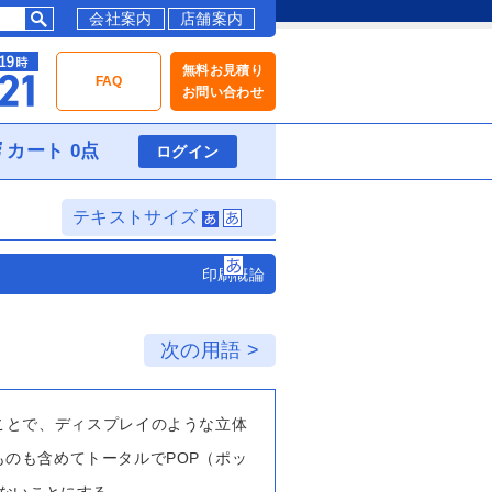
会社案内
店舗案内
無料お見積り
FAQ
お問い合わせ
カート 0点
ログイン
テキストサイズ
印刷概論
次の用語 >
ことで、ディスプレイのような立体
のも含めてトータルでPOP（ポッ