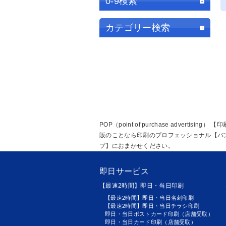
0-9検索
カテゴリー検索
POP（point of purchase advertisi
販のことなら印刷のプロフェッショナル【バ
プ】におまかせください。
即日サービス
【最速2時間】即日・当日印刷
【最速2時間】即日・当日名刺印刷
【最速2時間】即日・当日チラシ印刷
即日・当日ポストカード印刷（店舗受取）
即日・当日カード印刷（店舗受取）