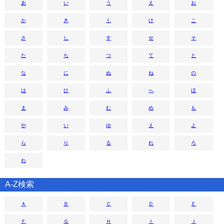
あ
い
う
え
お
か
き
く
け
こ
さ
し
す
せ
そ
た
ち
つ
て
と
な
に
ぬ
ね
の
は
ひ
ふ
へ
ほ
ま
み
む
め
も
や
い
ゆ
え
よ
ら
り
る
れ
ろ
わ
A-Z検索
Ａ
Ｂ
Ｃ
Ｄ
Ｅ
Ｆ
Ｇ
Ｈ
Ｉ
Ｊ