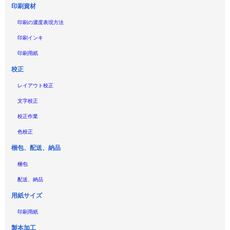
印刷資材
印刷の濃度表現方法
印刷インキ
印刷用紙
校正
レイアウト校正
文字校正
校正作業
色校正
梱包、配送、納品
梱包
配送、納品
用紙サイズ
印刷用紙
製本加工