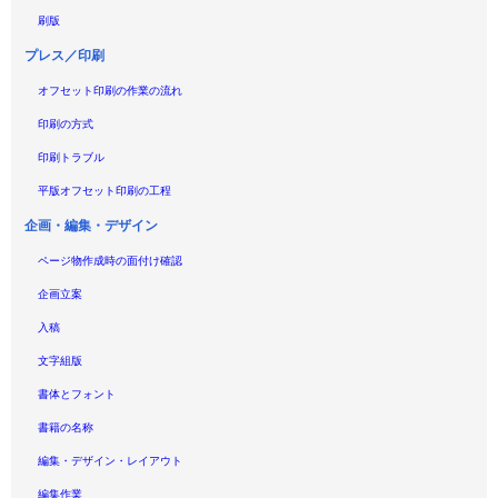
刷版
プレス／印刷
オフセット印刷の作業の流れ
印刷の方式
印刷トラブル
平版オフセット印刷の工程
企画・編集・デザイン
ページ物作成時の面付け確認
企画立案
入稿
文字組版
書体とフォント
書籍の名称
編集・デザイン・レイアウト
編集作業