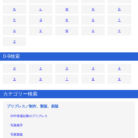
Ｋ
Ｌ
Ｍ
Ｎ
Ｏ
Ｐ
Ｑ
Ｒ
Ｓ
Ｔ
Ｕ
Ｖ
Ｗ
Ｘ
Ｙ
Ｚ
0-9検索
０
１
２
３
４
５
６
７
８
９
カテゴリー検索
プリプレス／制作、製版、刷版
DTP登場以降のプリプレス
写真植字
写真製版