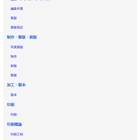
編集作業
製版
製版指定
制作・製版・刷版
写真製版
制作
刷版
製版
加工・製本
製本
印刷
印刷
印刷概論
印刷工程