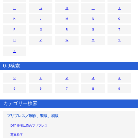
Ｆ
Ｇ
Ｈ
Ｉ
Ｊ
Ｋ
Ｌ
Ｍ
Ｎ
Ｏ
Ｐ
Ｑ
Ｒ
Ｓ
Ｔ
Ｕ
Ｖ
Ｗ
Ｘ
Ｙ
Ｚ
0-9検索
０
１
２
３
４
５
６
７
８
９
カテゴリー検索
プリプレス／制作、製版、刷版
DTP登場以降のプリプレス
写真植字