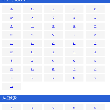
あ
い
う
え
お
か
き
く
け
こ
さ
し
す
せ
そ
た
ち
つ
て
と
な
に
ぬ
ね
の
は
ひ
ふ
へ
ほ
ま
み
む
め
も
や
い
ゆ
え
よ
ら
り
る
れ
ろ
わ
A-Z検索
Ａ
Ｂ
Ｃ
Ｄ
Ｅ