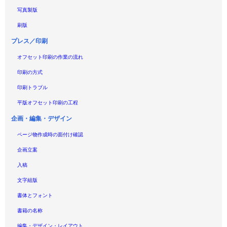
写真製版
刷版
プレス／印刷
オフセット印刷の作業の流れ
印刷の方式
印刷トラブル
平版オフセット印刷の工程
企画・編集・デザイン
ページ物作成時の面付け確認
企画立案
入稿
文字組版
書体とフォント
書籍の名称
編集・デザイン・レイアウト