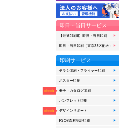
即日・当日サービス
【最速2時間】即日・当日印刷
【
【
即
即
即
即
刷
受
ェ
即日・当日印刷（東京23区配送）
即
即
即
即
即
即
即
23
区
ェ
印刷サービス
チラシ印刷・フライヤー印刷
チ
オ
か
ポスター印刷
イ
イ
イ
ポ
短
NEW
用
用
垂
印
冊子・カタログ印刷
ZI
中
綴
オ
無
オ
会
check
刷
パンフレット印刷
【
折
オ
【
NEW
NEW
NEW
NEW
NEW
印
つ折
デザインサポート
【
【
【
【
【
check
が
印
FSC®森林認証印刷
F
F
F
F
F
F
F
カ
印
ッ
ポ
パ