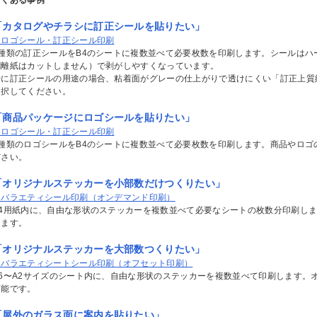
袋印刷
ナプキン印刷
おしぼり印刷
ースター印刷
ルクコースター印刷
フレコースター印刷
「カタログやチラシに訂正シールを貼りたい」
札（レーザー彫刻）
＞ロゴシール・訂正シール印刷
1種類の訂正シールをB4のシートに複数並べて必要枚数を印刷します。シールはハ
ーティフォトプロップス
剥離紙はカットしません）で剥がしやすくなっています。
特に訂正シールの用途の場合、粘着面がグレーの仕上がりで透けにくい「訂正上質
選択してください。
「商品パッケージにロゴシールを貼りたい」
リジナルオーバーサイズTシャツ
ビーウェイトTシャツ（インクジ
ビーウェイトTシャツ（シルクプ
ビーウェイトTシャツ（DTF転
ビーウェイトTシャツ（ホイルプ
イトウェイトTシャツ
ライTシャツ
＞ロゴシール・訂正シール印刷
リント
ットプリント）
ント）
・熱圧着）
ント）
025年Tシャツコンテスト受賞作品
025年トートバッグコンテスト受
024年Tシャツコンテスト受賞作品
024年トートバッグコンテスト受
023年Tシャツコンテスト受賞作品
023年トートバッグコンテスト受
022年Tシャツコンテスト受賞作品
022年トートバッグコンテスト受
021年Tシャツコンテスト受賞作品
021年トートバッグコンテスト受
020年Tシャツコンテスト受賞作品
020年トートバッグコンテスト受
019年Tシャツコンテスト受賞作品
019年トートバッグコンテスト受
1種類のロゴシールをB4のシートに複数並べて必要枚数を印刷します。商品やロゴ
作品
作品
作品
作品
作品
作品
作品
ださい。
袖ポロシャツ
袖ポロシャツ
ライポロシャツ
「オリジナルステッカーを小部数だけつくりたい」
ビーキャンバストートバッグ
ャンバスサコッシュ
＞バラエティシール印刷（オンデマンド印刷）
B4用紙内に、自由な形状のステッカーを複数並べて必要なシートの枚数分印刷し
ルーネックライトトレーナー
ップアップライトパーカー
きます。
ルゾン
リジナル帆前掛け印刷
ッシュキャップ
「オリジナルステッカーを大部数つくりたい」
＞バラエティシートシール印刷（オフセット印刷）
ビーTシャツ
A6〜A2サイズのシート内に、自由な形状のステッカーを複数並べて印刷します。
可能です。
・日傘プリント
「屋外のガラス面に案内を貼りたい」