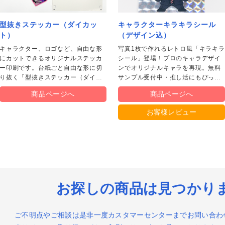
装紙印刷
型抜きステッカー（ダイカッ
キャラクターキラキラシール
版用印画紙
キャニング
ックカバー印刷
コバイザー印刷
ガホン印刷
ト）
（デザイン込）
キャラクター、ロゴなど、自由な形
写真1枚で作れるレトロ風「キラキラ
にカットできるオリジナルステッカ
シール」登場！プロのキャラデザイ
ー印刷です。台紙ごと自由な形に切
ンでオリジナルキャラを再現。無料
刺印刷（デジタルオフセット印
刺印刷（デジタルオフセット印
刺印刷（オンデマンド印刷）
刺印刷（オンデマンド印刷）/そ
グゼクティブ名刺印刷（デジタル
riPica名刺印刷
り抜く「型抜きステッカー（ダイカ
サンプル受付中・推し活にもぴった
）
）/そっくり
くり
フセット印刷）
筒印刷（1・2色刷込）
筒印刷（1・2色刷込）/そっくり
筒印刷（フルカラー刷込）
筒印刷（フルカラー刷込）/そっ
筒印刷＋挨拶状印刷セット
レミアム封筒印刷
筒印刷（全面）
ット）」と1枚のシートに複数まとめ
り！
商品ページへ
商品ページへ
り
て印刷する「シールシート（ハーフ
SC®森林認証名刺印刷（オンデマ
SC®森林認証名刺印刷（オンデマ
SC®森林認証封筒印刷（1・2色刷
SC®森林認証封筒印刷（1・2色刷
カット）」の2種類をご用意。
お客様レビュー
ド印刷）
ド印刷）/そっくり
）
）/そっくり
ケットファイル印刷
coポケットファイル印刷
ルカラークリアファイル印刷
リアファイル印刷（箔押しタイ
ファイル
）
VC・プラスチックカード印刷
ームプレート（名札）印刷
ンクパッド内蔵スタンプ
所印・親子印
リジナル伝票
ドウガ（動画作成サービス）
録商品
リジナル柄付きポリうちわ
型紙うちわ
お探しの商品は見つかり
リジナルポケットティッシュ印刷
促用マスク印刷（ラベル付き）
ご不明点やご相談は是非一度カスタマーセンターまでお問い合わ
具付カレンダー印刷
綴じカレンダー印刷
ンザック製本カレンダー
掛けリングカレンダー
上リングカレンダー
上ケース付きカレンダー