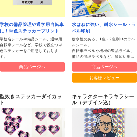
スティング（印刷+配布）
GBオンデマンド印刷
GBオンデマンド+ビビッド
フセットおためし印刷
ジタル簡易校正出力
ンデマンド印刷本機校正
学校の備品管理や通学用自転車
水はねに強い、耐水シール・ラ
に！単色ステッカープリント
ベル印刷
チなしパネル・枠なしパネル印刷
ネル印刷
ラックパネル印刷
コパネル印刷
ネル印刷+フレーム
上スタンドパネル印刷
上スタンドブラックパネル印刷
ラスタパネル印刷
ネル印刷+自由カット
ラックパネル印刷+自由カット
コパネル印刷+自由カット
身大パネル印刷
学校名シールや備品シール、通学用
耐水性のある、1色・2色刷りのラベ
自転車シールなど、学校で役立つ単
ルシール。
ストカード印刷
ンデマンドポストカード印刷
着DM印刷
判DM・はがき印刷
便はがき印刷
復はがき印刷
riPicaポストカード印刷
ストカードセット（紙ケース付
レミアムポストカード印刷
レミアム大判はがき印刷
色ステッカーをご用意しておりま
自転車ラベルや機械の製品ラベル、
）
ード印刷
ンデマンドカード印刷
ンバーズカード・診察券印刷
ンバーズカード・診察券印刷/そ
ンデマンドメンバーズカード・診
タンプカード・ポイントカード印
タンプカード・ポイントカード印
ンデマンドスタンプカード・ポイ
レミアムカード印刷
VC・プラスチックカード印刷
す。
備品の管理ラベルなど、幅広い用途
くり
券印刷
/そっくり
トカード印刷
にお使いいただけます。
商品ページへ
商品ページへ
ンデマンドチケット印刷
お客様レビュー
ジャケット印刷
リム紙ジャケット印刷
VDジャケット印刷
u-rayジャケット印刷
袋印刷
グ印刷
型抜きステッカーダイカッ
キャラクターキラキラシー
上三角POP
上三角柱POP
イングPOP
トルネックPOP
ライスPOP
タンドPOP
レミアム変形POP
ンガーPOP
ト
ル（デザイン込）
ゴシール・訂正シール印刷
ラエティシール印刷（オンデマン
外ステッカープリント
色ステッカープリント
水シールラベル印刷
テンシール・布シール
抜きステッカーダイカット
ャラクターキラキラシール（デザ
印刷）
ン込）
上広告印刷
車中吊り広告印刷
菌封筒
い捨て紙製マスクケース
リジナルプリントマスク
菌パウチ