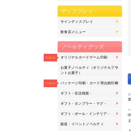
ディスプレイ
サインディスプレイ
マ
の
フ
カ
カ
バ
ス
電
ド
飲食店メニュー
差
大
刷
ト
ノベルティグッズ
NEW
オリジナルカードゲーム印刷
オ
オ
オ
check
刷
お菓子ノベルティ（オリジナルプリ
プ
プ
ントお菓子）
NEW
NEW
パッケージ印刷・カード用台紙印刷
パ
カ
check
ギフト - 生活雑貨 -
ピ
マ
ク
ピ
ス
キ
タ
ク
モ
ル
ギフト - タンブラー・マグ -
ク
マ
タ
マ
グ
枡
刷
ギフト - ボール・インテリア -
サ
バ
バ
ゴ
ゴ
金
ア
ウ
刻
販促・イベントノベルティ
ボ
鉛
下
ラ
缶
缶
オ