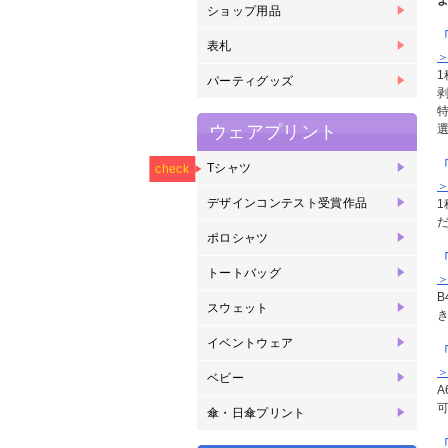
ショップ用品
箸
紙
紙
コ
コ
リ
表札
表
パーティグッズ
パ
ウェアプリント
NEW
Tシャツ
オ
ヘ
ヘ
ヘ
ヘ
ラ
ド
check
プ
ェ
リ
写
リ
デザインコンテスト受賞作品
2
2
2
2
2
2
2
2
2
2
2
2
2
2
賞
賞
賞
賞
賞
賞
賞
ポロシャツ
半
長
ド
トートバッグ
ヘ
キ
スウェット
ク
ジ
イベントウェア
ブ
オ
メ
ベビー
ベ
傘・日傘プリント
傘