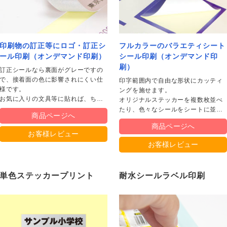
印刷物の訂正等にロゴ・訂正シ
フルカラーのバラエティシート
ール印刷（オンデマンド印刷）
シール印刷（オンデマンド印
最速2時間】即日・当日名刺印刷
最速2時間】即日・当日チラシ印
日・当日ポストカード印刷（店舗
日・当日カード印刷（店舗受取）
日・当日ポスター印刷/インクジ
日・当日パネル印刷（店舗受取）
刷）
訂正シールなら裏面がグレーですの
取）
ット出力（店舗受取）
で、接着面の色に影響されにくい仕
印字範囲内で自由な形状にカッティ
日・当日チラシ印刷（東京23区）
日・当日名刺印刷（東京23区）
日・当日封筒印刷（東京23区）
日・当日ポストカード印刷（東京
日・当日ポスター印刷（東京23
日・当日ポスター印刷/インクジ
日・当日パネル印刷（東京23区）
様です。
区）
）
ット出力（東京23区）
ングを施せます。
お気に入りの文具等に貼れば、ちょ
オリジナルステッカーを複数枚並べ
っとしたノベルティも簡単に！
たり、色々なシールをシートに並べ
商品ページへ
ることが可能。
ラシ印刷・フライヤー印刷
ンデマンドチラシ印刷
んたん1ステップチラシ
商品ページへ
お客様レビュー
ンクジェットポスター出力（屋内
ンクジェットポスター出力（屋外
ンクジェットポスター出力（旗・
スター印刷（オフセット印刷）
冊・長尺ポスター（オンデマンド
お客様レビュー
）
）
れ幕）
刷）
NE印刷
綴じ冊子印刷（オフセット印刷）
じなし冊子印刷（スクラム製本）
ンデマンド中綴じ冊子印刷
線綴じ冊子印刷（オフセット印
ンデマンド無線綴じ冊子印刷
議・セミナー用冊子印刷
）
単色ステッカープリント
耐水シールラベル印刷
チラシ挟み込み】折パンフレット
パンフレット印刷
ンデマンド折パンフレット印刷
激安】折パンフレット(A4仕上・2
刷
)※300部迄
デザイン制作】チラシ印刷
デザイン制作】ポストカード・は
デザイン制作】メンバーズカード
デザイン制作】名刺印刷
デザイン制作】封筒印刷
き・DM印刷
刷
SC®森林認証オンデマンドポスト
SC®森林認証オンデマンドチラシ
SC®森林認証チラシ印刷（オフセ
SC®森林認証中綴じ冊子印刷
SC®森林認証大判インクジェット
SC®森林認証大判インクジェット
SC®森林認証折パンフレット印刷
ード印刷
刷
ト印刷）
スター（水性）
ネル