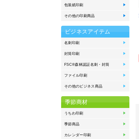
包装紙印刷
包
その他の印刷商品
製
ス
ブ
エ
メ
ビジネスアイテム
名刺印刷
名
名
名
名
エ
Mo
刷
刷
っ
オ
封筒印刷
封
封
封
封
封
プ
封
く
FSC®森林認証名刺・封筒
F
F
F
F
ン
ン
込
込
ファイル印刷
ポ
e
フ
ク
紙
プ
その他のビジネス商品
P
ネ
イ
住
オ
紙
登
季節商材
うちわ印刷
オ
丸
季節商品
オ
販
カレンダー印刷
金
中
タ
壁
卓
卓