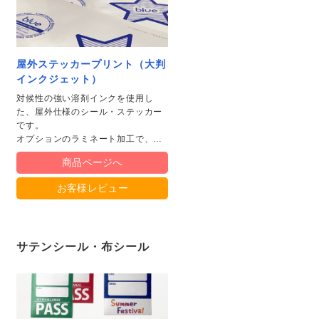
屋外ステッカープリント（大判
インクジェット）
対候性の強い溶剤インクを使用し
た、屋外仕様のシール・ステッカー
です。
オプションのラミネート加工で、紫
外線による色褪せや摩擦から表面を
商品ページへ
保護できます。
お客様レビュー
サテンシール・布シール