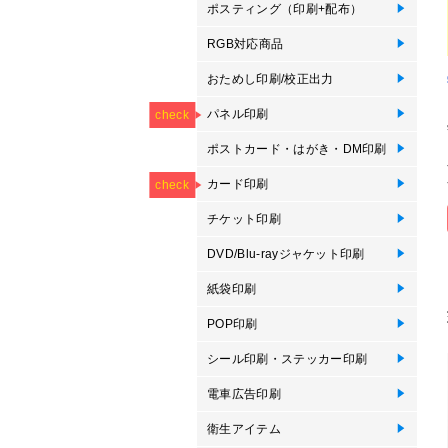
ポスティング（印刷+配布）
ポ
RGB対応商品
R
R
おためし印刷/校正出力
オ
デ
オ
NEW
パネル印刷
フ
パ
ブ
エ
パ
卓
卓
フ
パ
ブ
エ
等
check
ポストカード・はがき・DM印刷
ポ
オ
圧
大
郵
往
Mo
ポ
プ
プ
NEW
NEW
き
カード印刷
カ
オ
メ
メ
オ
ス
ス
オ
プ
P
check
っ
察
刷
刷
ン
チケット印刷
オ
DVD/Blu-rayジャケット印刷
紙
ス
D
Bl
紙袋印刷
紙
タ
POP印刷
卓
卓
ス
ボ
プ
ス
プ
ハ
シール印刷・ステッカー印刷
ロ
バ
屋
単
耐
サ
型
キ
ド
イ
電車広告印刷
窓
電
衛生アイテム
抗
使
オ
抗