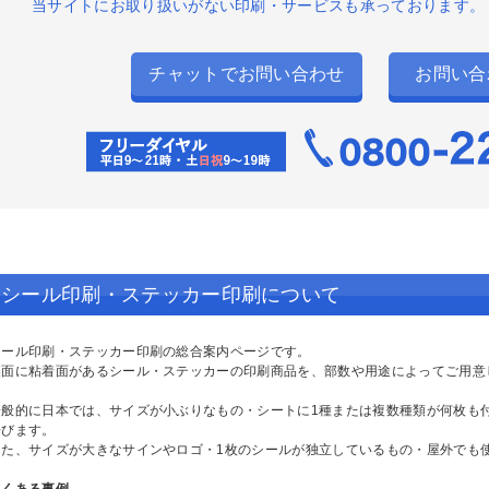
当サイトにお取り扱いがない印刷・サービスも承っております。
チャットでお問い合わせ
お問い合
グネットシート印刷
ぼり印刷
ロアサイン印刷
ッティングシート（スタンダー
ッティングシート（長期用）
ナースタンドセット
タンド看板セット
飾看板セット
）
し替えメニュー（オンデマンド印
判メニューパウチ加工（オフセッ
）
印刷）
リジナルトランプ印刷
リジナルタロットカード印刷
リジナルトレーディングカード印
リントマシュマロ
リントクッキー
シール印刷・ステッカー印刷について
ッケージ印刷（デザイン）
ード用台紙印刷
クチャーパズル（ジグソーパズ
ウスパッドプリント
リッププリント（マグネット付）
ンズプリント
トラッププリント
ーホルダープリント
オルプリント
ッションプリント
バイルバッテリー
シール印刷・ステッカー印刷の総合案内ページです。
）プリント
裏面に粘着面があるシール・ステッカーの印刷商品を、部数や用途によってご用意
ージープリント
イボトル（オリジナルボトル印
ンブラー
グカップ（昇華転写プリント）
ラス彫刻
（レーザー彫刻）
）
一般的に日本では、サイズが小ぶりなもの・シートに1種または複数種類が何枚も
ッカーボールプリント/MyBO+
スケットボールプリント/MyBO+
レーボールプリント/MyBO+
ルフボールプリント/MyBO+
ルフボールプリント
属盾プリント
クリルオーナメント彫刻
ッドフォトスタンド（レーザー彫
呼びます。
）
また、サイズが大きなサインやロゴ・1枚のシールが独立しているもの・屋外でも
ールペンプリント
筆プリント
敷き印刷
イター印刷
バッジ印刷
マグネット印刷
リジナルハンディファン印刷
よくある事例