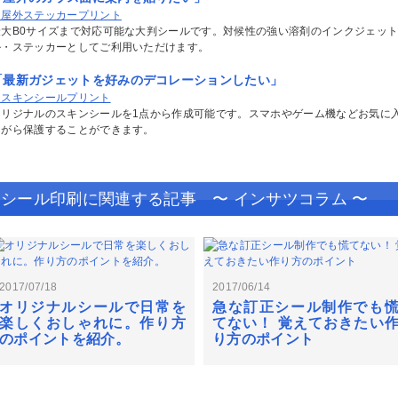
＞屋外ステッカープリント
最大B0サイズまで対応可能な大判シールです。対候性の強い溶剤のインクジェッ
ッケージ印刷
ル・ステッカーとしてご利用いただけます。
「最新ガジェットを好みのデコレーションしたい」
＞スキンシールプリント
オリジナルのスキンシールを1点から作成可能です。スマホやゲーム機などお気に
ながら保護することができます。
シール印刷に関連する記事 〜 インサツコラム 〜
2017/07/18
2017/06/14
オリジナルシールで日常を
急な訂正シール制作でも
楽しくおしゃれに。作り方
てない！ 覚えておきたい
のポイントを紹介。
り方のポイント