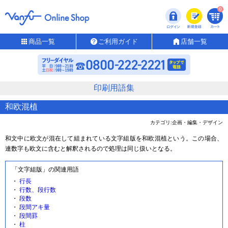
0
商品一覧
ご利用ガイド
店舗一覧
印刷用語集
和欧混植
カテゴリ:企画・編集・デザイン
和文中に欧文が混在して組まれている文字組版を和欧混植という。この場合、
連数字も欧文に含むと解釈されるので処理は同じ扱いとなる。
「文字組版」の関連用語
行長
行数、段行数
段数
段間アキ量
段間罫
柱