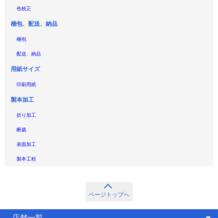
色校正
梱包、配送、納品
梱包
配送、納品
用紙サイズ
印刷用紙
製本加工
折り加工
断裁
表面加工
製本工程
ページトップへ
店舗一覧