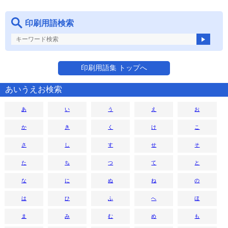
印刷用語検索
印刷用語集 トップへ
あいうえお検索
あ
い
う
え
お
か
き
く
け
こ
さ
し
す
せ
そ
た
ち
つ
て
と
な
に
ぬ
ね
の
は
ひ
ふ
へ
ほ
ま
み
む
め
も