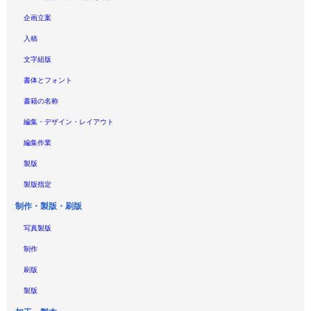
企画立案
入稿
文字組版
書体とフォント
書籍の名称
編集・デザイン・レイアウト
編集作業
製版
製版指定
制作・製版・刷版
写真製版
制作
刷版
製版