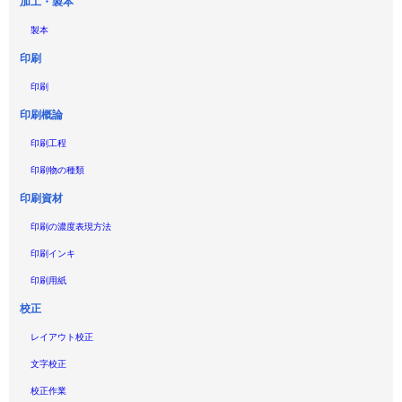
加工・製本
製本
印刷
印刷
印刷概論
印刷工程
印刷物の種類
印刷資材
印刷の濃度表現方法
印刷インキ
印刷用紙
校正
レイアウト校正
文字校正
校正作業