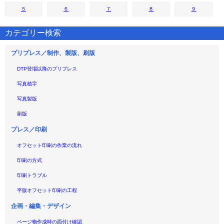
５
６
７
８
９
カテゴリー検索
プリプレス／制作、製版、刷版
DTP登場以降のプリプレス
写真植字
写真製版
刷版
プレス／印刷
オフセット印刷の作業の流れ
印刷の方式
印刷トラブル
平版オフセット印刷の工程
企画・編集・デザイン
ページ物作成時の面付け確認