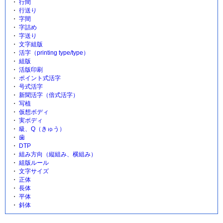
行間
行送り
字間
字詰め
字送り
文字組版
活字（printing type/type）
組版
活版印刷
ポイント式活字
号式活字
新聞活字（倍式活字）
写植
仮想ボディ
実ボディ
級、Q（きゅう）
歯
DTP
組み方向（縦組み、横組み）
組版ルール
文字サイズ
正体
長体
平体
斜体