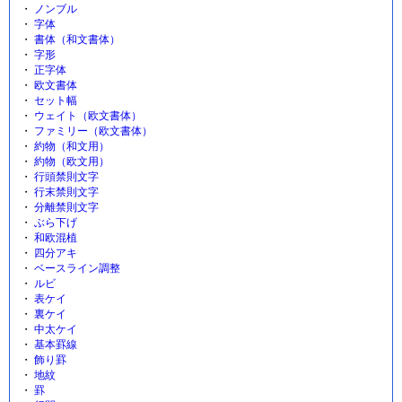
ノンブル
字体
書体（和文書体）
字形
正字体
欧文書体
セット幅
ウェイト（欧文書体）
ファミリー（欧文書体）
約物（和文用）
約物（欧文用）
行頭禁則文字
行末禁則文字
分離禁則文字
ぶら下げ
和欧混植
四分アキ
ベースライン調整
ルビ
表ケイ
裏ケイ
中太ケイ
基本罫線
飾り罫
地紋
罫