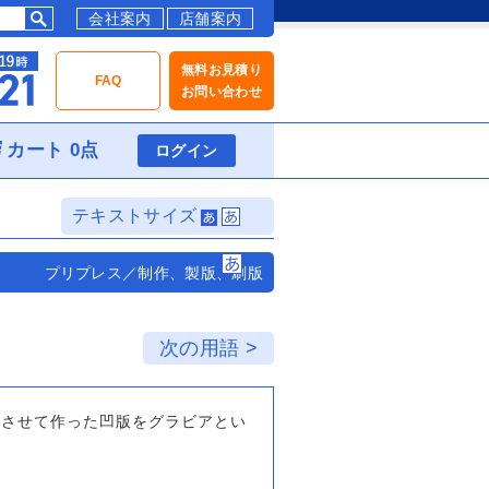
会社案内
店舗案内
無料お見積り
FAQ
お問い合わせ
カート 0点
ログイン
テキストサイズ
プリプレス／制作、製版、刷版
次の用語 >
食させて作った凹版をグラビアとい