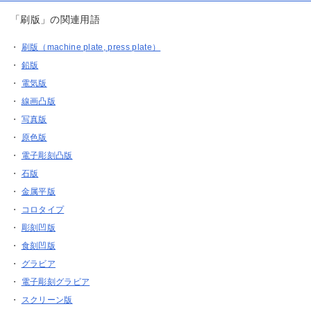
「刷版」の関連用語
・
刷版（machine plate, press plate）
・
鉛版
・
電気版
・
線画凸版
・
写真版
・
原色版
・
電子彫刻凸版
・
石版
・
金属平版
・
コロタイプ
・
彫刻凹版
・
食刻凹版
・
グラビア
・
電子彫刻グラビア
・
スクリーン版