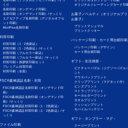
名刺印刷（デジタルオフセット印刷）/そっ
オリジナルタロットカード印刷
くり
オリジナルトレーディングカード印
名刺印刷（オンデマンド印刷）
名刺印刷（オンデマンド印刷）/そっくり
お菓子ノベルティ（オリジナルプリ
エグゼクティブ名刺印刷（デジタルオフセ
お菓子）
ット印刷）
プリントマシュマロ
MoriPica名刺印刷
プリントクッキー
封筒印刷
パッケージ印刷・カード用台紙印刷
封筒印刷（1・2色刷込）
パッケージ印刷（デザイン）
封筒印刷（1・2色刷込）/そっくり
カード用台紙印刷
封筒印刷（フルカラー刷込）
封筒印刷（フルカラー刷込）/そっくり
ギフト - 生活雑貨 -
封筒印刷＋挨拶状印刷セット
プレミアム封筒印刷
ピクチャーパズル（ジグソーパズル
封筒印刷（全面）
ント
マウスパッドプリント
FSC®森林認証名刺・封筒
クリッププリント（マグネット付）
ピンズプリント
FSC®森林認証名刺印刷（オンデマンド印
ストラッププリント
刷）
キーホルダープリント
FSC®森林認証名刺印刷（オンデマンド印
タオルプリント
刷）/そっくり
クッションプリント
FSC®森林認証封筒印刷（1・2色刷込）
モバイルバッテリー
FSC®森林認証封筒印刷（1・2色刷込）/そ
っくり
ギフト - タンブラー・マグ -
ファイル印刷
クージープリント