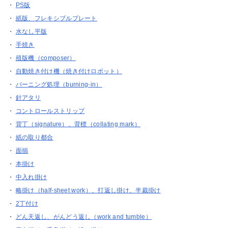
・
PS版
・
紙版、フレキシブルプレート
・
水なし平版
・
手焼き
・
殖版機（composer）
・
自動焼き付け機（焼き付けロボット）
・
バーニング処理（burning-in）
・
針アタリ
・
コントロールストリップ
・
背丁（signature）、背標（collating mark）
・
紙の取り都合
・
面損
・
本掛け
・
中入れ掛け
・
略掛け（half-sheet work）、打返し掛け、半裁掛け
・
2丁付け
・
どん天返し、がんどう返し（work and tumble）