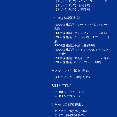
【デザイン制作】メンバーズカード印刷
【デザイン制作】名刺印刷
【デザイン制作】封筒印刷
FSC®森林認証印刷
FSC®森林認証オンデマンドポストカード
印刷
FSC®森林認証オンデマンドチラシ印刷
FSC®森林認証チラシ印刷（オフセット印
刷）
FSC®森林認証中綴じ冊子印刷
FSC®森林認証大判インクジェットポスタ
ー（水性）
FSC®森林認証大判インクジェットパネル
FSC®森林認証折パンフレット印刷
ポスティング（印刷+配布）
ポスティング（印刷+配布）
RGB対応商品
RGBオンデマンド印刷
RGBオンデマンド+ビビッド
おためし印刷/校正出力
オフセットおためし印刷
デジタル簡易校正出力