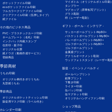
マイボトル（オリジナルボトル印刷
ポケットファイル印刷
タンブラー
ecoポケットファイル印刷
マグカップ（昇華転写プリント）
フルカラークリアファイル印刷
グラス彫刻
クリアファイル印刷（箔押しタイプ）
枡（レーザー彫刻）
紙ファイル
ギフト - ボール・インテリア -
その他のビジネス商品
サッカーボールプリント/MyBO+
PVC・プラスチックカード印刷
バスケットボールプリント/MyBO+
ネームプレート（名札）印刷
バレーボールプリント/MyBO+
インクパッド内蔵スタンプ
ゴルフボールプリント/MyBO+
住所印・親子印
ゴルフボールプリント
オリジナル伝票
金属盾プリント
紙ドウガ（動画作成サービス）
アクリルオーナメント彫刻
登録商品
ウッドフォトスタンド（レーザー彫
季節商材
販促・イベントノベルティ
うちわ印刷
ボールペンプリント
鉛筆プリント
オリジナル柄付きポリうちわ
下敷き印刷
丸型紙うちわ
ライター印刷
缶バッジ印刷
季節商品
缶マグネット印刷
オリジナルポケットティッシュ印刷
オリジナルハンディファン印刷
販促用マスク印刷（ラベル付き）
ショップ用品
カレンダー印刷