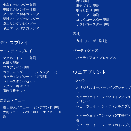
箸袋印刷
金具付カレンダー印刷
紙ナプキン印刷
中綴じカレンダー印刷
紙おしぼり印刷
タンザック製本カレンダー
コースター印刷
壁掛けリングカレンダー
コルクコースター印刷
卓上リングカレンダー
リフレコースター印刷
卓上ケース付きカレンダー
表札
表札（レーザー彫刻）
ディスプレイ
パーティグッズ
サインディスプレイ
パーティフォトプロップス
マグネットシート印刷
のぼり印刷
フロアサイン印刷
ウェアプリント
カッティングシート（スタンダード）
カッティングシート（長期用）
Tシャツ
バナースタンドセット
スタンド看板セット
オリジナルオーバーサイズTシャツ
電飾看板セット
ト
ヘビーウェイトTシャツ（インクジ
飲食店メニュー
プリント）
ヘビーウェイトTシャツ（シルクプ
差し替えメニュー（オンデマンド印刷）
ト）
大判メニューパウチ加工（オフセット印
ヘビーウェイトTシャツ（DTF転写
刷）
着）
ヘビーウェイトTシャツ（ホイルプ
ト）