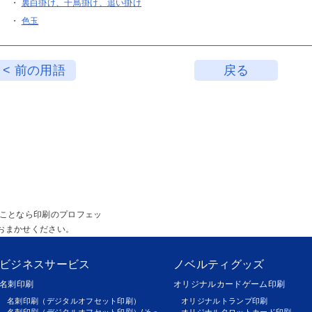
・
裏白掛け、千鳥掛け、追い掛け
・
色玉
< 前の用語
戻る
のことなら印刷のプロフェッ
おまかせください。
ビジネスサービス
ノベルティグッズ
名刺印刷
オリジナルカードゲーム印刷
名刺印刷（デジタルオフセット印刷）
オリジナルトランプ印刷