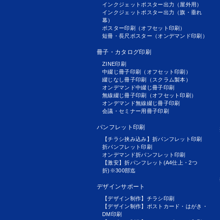
インクジェットポスター出力（屋外用）
インクジェットポスター出力（旗・垂れ
幕）
ポスター印刷（オフセット印刷）
短冊・長尺ポスター（オンデマンド印刷）
冊子・カタログ印刷
ZINE印刷
中綴じ冊子印刷（オフセット印刷）
綴じなし冊子印刷（スクラム製本）
オンデマンド中綴じ冊子印刷
無線綴じ冊子印刷（オフセット印刷）
オンデマンド無線綴じ冊子印刷
会議・セミナー用冊子印刷
パンフレット印刷
【チラシ挟み込み】折パンフレット印刷
折パンフレット印刷
オンデマンド折パンフレット印刷
【激安】折パンフレット(A4仕上・2つ
折)※300部迄
デザインサポート
【デザイン制作】チラシ印刷
【デザイン制作】ポストカード・はがき・
DM印刷