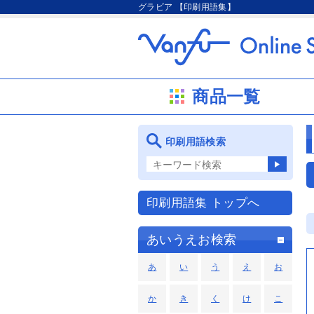
グラビア 【印刷用語集】
商品一覧
印刷用語検索
印刷用語集 トップへ
あいうえお検索
あ
い
う
え
お
か
き
く
け
こ