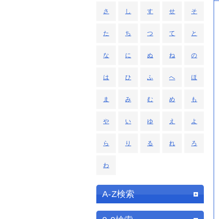
さ
し
す
せ
そ
た
ち
つ
て
と
な
に
ぬ
ね
の
は
ひ
ふ
へ
ほ
ま
み
む
め
も
や
い
ゆ
え
よ
ら
り
る
れ
ろ
わ
A-Z検索