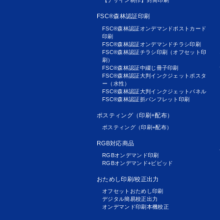
【デザイン制作】封筒印刷
FSC®森林認証印刷
FSC®森林認証オンデマンドポストカード
印刷
FSC®森林認証オンデマンドチラシ印刷
FSC®森林認証チラシ印刷（オフセット印
刷）
FSC®森林認証中綴じ冊子印刷
FSC®森林認証大判インクジェットポスタ
ー（水性）
FSC®森林認証大判インクジェットパネル
FSC®森林認証折パンフレット印刷
ポスティング（印刷+配布）
ポスティング（印刷+配布）
RGB対応商品
RGBオンデマンド印刷
RGBオンデマンド+ビビッド
おためし印刷/校正出力
オフセットおためし印刷
デジタル簡易校正出力
オンデマンド印刷本機校正