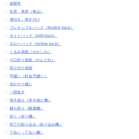
・
仮製本
・
丸背、角背（角山）
・
溝付き、突き付け
・
フレキシブルバック（flexible back）
・
タイトバック（tight back）
・
ホローバック（hollow back）
・
くるみ表紙（おかしわ）
・
小口折り表紙（がんだれ）
・
切り付け表紙
・
平綴じ（針金平綴じ）
・
糸かがり綴じ
・
一部抜き
・
突き揃え（突き揃え機）
・
裁ち割り（断裁機）
・
折り（折り機）
・
別丁の貼り込み（貼り込み機）
・
丁合い（丁合い機）