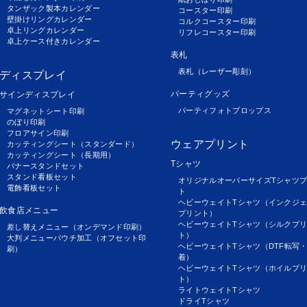
タンザック製本カレンダー
コースター印刷
壁掛けリングカレンダー
コルクコースター印刷
卓上リングカレンダー
リフレコースター印刷
卓上ケース付きカレンダー
表札
表札（レーザー彫刻）
ディスプレイ
パーティグッズ
サインディスプレイ
パーティフォトプロップス
マグネットシート印刷
のぼり印刷
フロアサイン印刷
ウェアプリント
カッティングシート（スタンダード）
カッティングシート（長期用）
Tシャツ
バナースタンドセット
スタンド看板セット
オリジナルオーバーサイズTシャツ
電飾看板セット
ト
ヘビーウェイトTシャツ（インクジ
飲食店メニュー
プリント）
ヘビーウェイトTシャツ（シルクプ
差し替えメニュー（オンデマンド印刷）
ト）
大判メニューパウチ加工（オフセット印
ヘビーウェイトTシャツ（DTF転写
刷）
着）
ヘビーウェイトTシャツ（ホイルプ
ト）
ライトウェイトTシャツ
ドライTシャツ