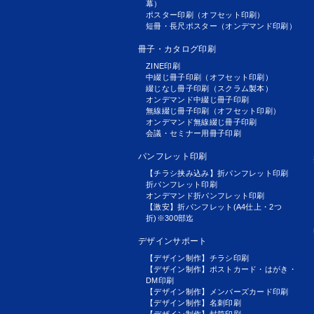
幕）
ポスター印刷（オフセット印刷）
短冊・長尺ポスター（オンデマンド印刷）
冊子・カタログ印刷
ZINE印刷
中綴じ冊子印刷（オフセット印刷）
綴じなし冊子印刷（スクラム製本）
オンデマンド中綴じ冊子印刷
無線綴じ冊子印刷（オフセット印刷）
オンデマンド無線綴じ冊子印刷
会議・セミナー用冊子印刷
パンフレット印刷
【チラシ挟み込み】折パンフレット印刷
折パンフレット印刷
オンデマンド折パンフレット印刷
【激安】折パンフレット(A4仕上・2つ
折)※300部迄
デザインサポート
【デザイン制作】チラシ印刷
【デザイン制作】ポストカード・はがき・
DM印刷
【デザイン制作】メンバーズカード印刷
【デザイン制作】名刺印刷