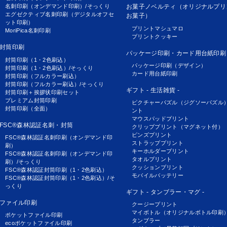
名刺印刷（オンデマンド印刷）/そっくり
お菓子ノベルティ（オリジナルプリ
エグゼクティブ名刺印刷（デジタルオフセ
お菓子）
ット印刷）
プリントマシュマロ
MoriPica名刺印刷
プリントクッキー
封筒印刷
パッケージ印刷・カード用台紙印刷
封筒印刷（1・2色刷込）
パッケージ印刷（デザイン）
封筒印刷（1・2色刷込）/そっくり
カード用台紙印刷
封筒印刷（フルカラー刷込）
封筒印刷（フルカラー刷込）/そっくり
ギフト - 生活雑貨 -
封筒印刷＋挨拶状印刷セット
プレミアム封筒印刷
ピクチャーパズル（ジグソーパズル
封筒印刷（全面）
ント
マウスパッドプリント
FSC®森林認証名刺・封筒
クリッププリント（マグネット付）
ピンズプリント
FSC®森林認証名刺印刷（オンデマンド印
ストラッププリント
刷）
キーホルダープリント
FSC®森林認証名刺印刷（オンデマンド印
タオルプリント
刷）/そっくり
クッションプリント
FSC®森林認証封筒印刷（1・2色刷込）
モバイルバッテリー
FSC®森林認証封筒印刷（1・2色刷込）/そ
っくり
ギフト - タンブラー・マグ -
ファイル印刷
クージープリント
マイボトル（オリジナルボトル印刷
ポケットファイル印刷
タンブラー
ecoポケットファイル印刷