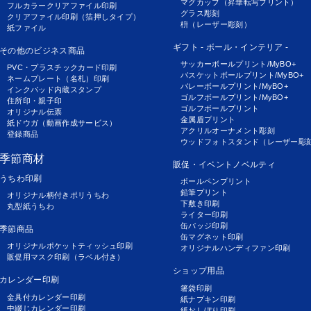
マグカップ（昇華転写プリント）
フルカラークリアファイル印刷
グラス彫刻
クリアファイル印刷（箔押しタイプ）
枡（レーザー彫刻）
紙ファイル
ギフト - ボール・インテリア -
その他のビジネス商品
サッカーボールプリント/MyBO+
PVC・プラスチックカード印刷
バスケットボールプリント/MyBO+
ネームプレート（名札）印刷
バレーボールプリント/MyBO+
インクパッド内蔵スタンプ
ゴルフボールプリント/MyBO+
住所印・親子印
ゴルフボールプリント
オリジナル伝票
金属盾プリント
紙ドウガ（動画作成サービス）
アクリルオーナメント彫刻
登録商品
ウッドフォトスタンド（レーザー彫
季節商材
販促・イベントノベルティ
うちわ印刷
ボールペンプリント
鉛筆プリント
オリジナル柄付きポリうちわ
下敷き印刷
丸型紙うちわ
ライター印刷
缶バッジ印刷
季節商品
缶マグネット印刷
オリジナルポケットティッシュ印刷
オリジナルハンディファン印刷
販促用マスク印刷（ラベル付き）
ショップ用品
カレンダー印刷
箸袋印刷
金具付カレンダー印刷
紙ナプキン印刷
中綴じカレンダー印刷
紙おしぼり印刷