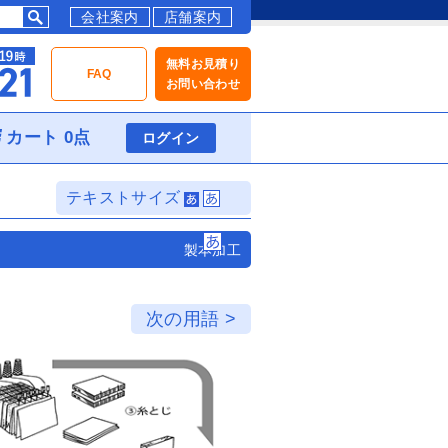
会社案内
店舗案内
無料お見積り
FAQ
お問い合わせ
カート 0点
ログイン
テキストサイズ
製本加工
次の用語 >