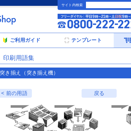
サイト内検索
ご利用ガイド
テンプレート
印刷用語集
突き揃え（突き揃え機）
< 前の用語
戻る