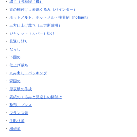
・
綴じ（各種綴じ機）
・
背の糊付け→表紙くるみ（バインダー）
・
ホットメルト、ホットメルト接着剤（hotmelt）
・
三方仕上げ裁ち（三方断裁機）
・
ジャケット（カバー）掛け
・
見返し貼り
・
ならし
・
下固め
・
仕上げ裁ち
・
丸み出し→バッキング
・
背固め
・
厚表紙の作成
・
表紙のくるみと見返しの糊付け
・
整形、プレス
・
フランス装
・
手貼り函
・
機械函