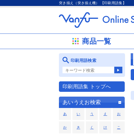
突き揃え（突き揃え機） 【印刷用語集】
商品一覧
印刷用語検索
印刷用語集 トップへ
あいうえお検索
あ
い
う
え
お
か
き
く
け
こ