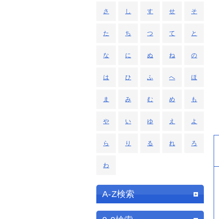
さ
し
す
せ
そ
た
ち
つ
て
と
な
に
ぬ
ね
の
は
ひ
ふ
へ
ほ
ま
み
む
め
も
や
い
ゆ
え
よ
ら
り
る
れ
ろ
わ
A-Z検索