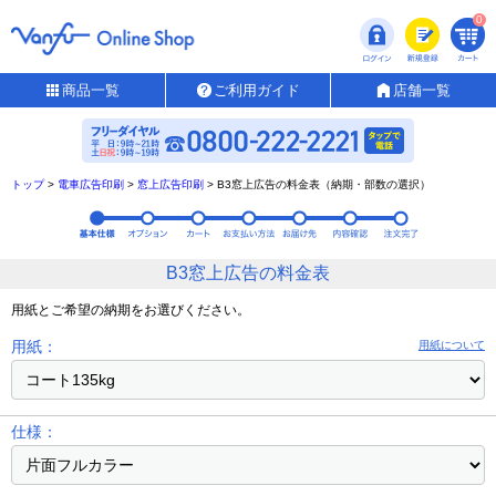
0
商品一覧
ご利用ガイド
店舗一覧
トップ
>
電車広告印刷
>
窓上広告印刷
>
B3窓上広告の料金表（納期・部数の選択）
B3窓上広告の料金表
用紙とご希望の納期をお選びください。
用紙：
用紙について
仕様：