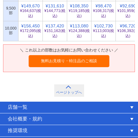
¥149,670
¥131,610
¥108,350
¥98,470
¥92,690
9,500
¥164,637(税
¥144,771(税
¥119,185(税
¥108,317(税
¥101,959(
部
込)
込)
込)
込)
込)
¥156,450
¥137,420
¥113,080
¥102,730
¥96,720
10,000
¥172,095(税
¥151,162(税
¥124,388(税
¥113,003(税
¥106,392(
部
込)
込)
込)
込)
込)
＼ これ以上の部数はお気軽にお問い合わせください ／
無料お見積り・特注品のご相談
ページトップへ
店舗一覧
会社概要・規約
推奨環境