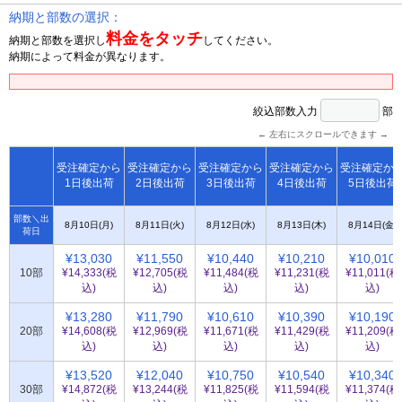
納期と部数の選択：
料金をタッチ
納期と部数を選択し
してください。
納期によって料金が異なります。
絞込部数入力
部
← 左右にスクロールできます →
受注確定から
受注確定から
受注確定から
受注確定から
受注確定か
1日後出荷
2日後出荷
3日後出荷
4日後出荷
5日後出荷
部数＼出
8月10日(月)
8月11日(火)
8月12日(水)
8月13日(木)
8月14日(金)
荷日
¥13,030
¥11,550
¥10,440
¥10,210
¥10,010
10部
¥14,333(税
¥12,705(税
¥11,484(税
¥11,231(税
¥11,011(税
込)
込)
込)
込)
込)
¥13,280
¥11,790
¥10,610
¥10,390
¥10,190
20部
¥14,608(税
¥12,969(税
¥11,671(税
¥11,429(税
¥11,209(税
込)
込)
込)
込)
込)
¥13,520
¥12,040
¥10,750
¥10,540
¥10,340
30部
¥14,872(税
¥13,244(税
¥11,825(税
¥11,594(税
¥11,374(税