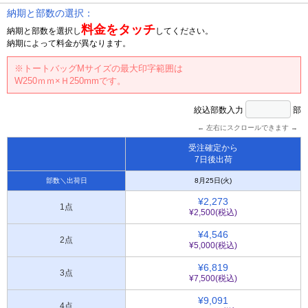
納期と部数の選択：
料金をタッチ
納期と部数を選択し
してください。
納期によって料金が異なります。
※トートバッグMサイズの最大印字範囲は
W250ｍｍ×Ｈ250mmです。
絞込部数入力
部
← 左右にスクロールできます →
受注確定から
7日後出荷
部数＼出荷日
8月25日(火)
¥2,273
1点
¥2,500(税込)
¥4,546
2点
¥5,000(税込)
¥6,819
3点
¥7,500(税込)
¥9,091
4点