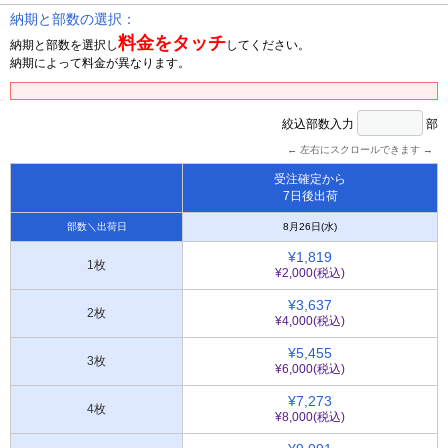
納期と部数の選択：
料金をタッチ
納期と部数を選択し
してください。
納期によって料金が異なります。
絞込部数入力
部
← 左右にスクロールできます →
受注確定から
7日後出荷
部数＼出荷日
8月26日(水)
¥1,819
1枚
¥2,000(税込)
¥3,637
2枚
¥4,000(税込)
¥5,455
3枚
¥6,000(税込)
¥7,273
4枚
¥8,000(税込)