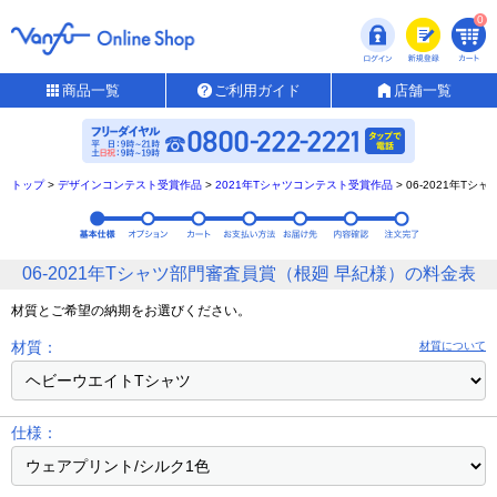
0
商品一覧
ご利用ガイド
店舗一覧
トップ
>
デザインコンテスト受賞作品
>
2021年Tシャツコンテスト受賞作品
>
06-2021年T
06-2021年Tシャツ部門審査員賞（根廻 早紀様）の料金表
材質とご希望の納期をお選びください。
材質：
材質について
仕様：