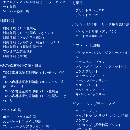
エグゼクティブ名刺印刷（デジタルオフセ
お菓子）
ット印刷）
プリントマシュマロ
MoriPica名刺印刷
プリントクッキー
封筒印刷
パッケージ印刷・カード用台紙印刷
封筒印刷（1・2色刷込）
パッケージ印刷（デザイン）
封筒印刷（1・2色刷込）/そっくり
カード用台紙印刷
封筒印刷（フルカラー刷込）
封筒印刷（フルカラー刷込）/そっくり
ギフト - 生活雑貨 -
封筒印刷＋挨拶状印刷セット
プレミアム封筒印刷
ピクチャーパズル（ジグソーパズル
封筒印刷（全面）
ント
マウスパッドプリント
FSC®森林認証名刺・封筒
クリッププリント（マグネット付）
ピンズプリント
FSC®森林認証名刺印刷（オンデマンド印
ストラッププリント
刷）
キーホルダープリント
FSC®森林認証名刺印刷（オンデマンド印
タオルプリント
刷）/そっくり
クッションプリント
FSC®森林認証封筒印刷（1・2色刷込）
モバイルバッテリー
FSC®森林認証封筒印刷（1・2色刷込）/そ
っくり
ギフト - タンブラー・マグ -
ファイル印刷
クージープリント
マイボトル（オリジナルボトル印刷
ポケットファイル印刷
タンブラー
ecoポケットファイル印刷
マグカップ（昇華転写プリント）
フルカラークリアファイル印刷
グラス彫刻