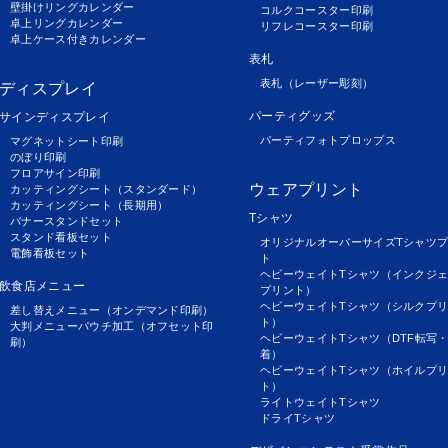
壁掛けリングカレンダー
コルクコースター印刷
卓上リングカレンダー
リフレコースター印刷
卓上ケース付きカレンダー
表札
表札（レーザー彫刻）
ディスプレイ
パーティグッズ
サインディスプレイ
パーティフォトプロップス
マグネットシート印刷
のぼり印刷
フロアサイン印刷
ウェアプリント
カッティングシート（スタンダード）
カッティングシート（長期用）
Tシャツ
バナースタンドセット
スタンド看板セット
オリジナルオーバーサイズTシャツ
電飾看板セット
ト
ヘビーウェイトTシャツ（インクジ
飲食店メニュー
プリント）
ヘビーウェイトTシャツ（シルクプ
差し替えメニュー（オンデマンド印刷）
ト）
大判メニューパウチ加工（オフセット印
ヘビーウェイトTシャツ（DTF転写
刷）
着）
ヘビーウェイトTシャツ（ホイルプ
ト）
ライトウェイトTシャツ
ドライTシャツ