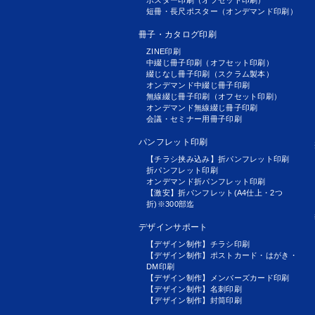
短冊・長尺ポスター（オンデマンド印刷）
冊子・カタログ印刷
ZINE印刷
中綴じ冊子印刷（オフセット印刷）
綴じなし冊子印刷（スクラム製本）
オンデマンド中綴じ冊子印刷
無線綴じ冊子印刷（オフセット印刷）
オンデマンド無線綴じ冊子印刷
会議・セミナー用冊子印刷
パンフレット印刷
【チラシ挟み込み】折パンフレット印刷
折パンフレット印刷
オンデマンド折パンフレット印刷
【激安】折パンフレット(A4仕上・2つ
折)※300部迄
デザインサポート
【デザイン制作】チラシ印刷
【デザイン制作】ポストカード・はがき・
DM印刷
【デザイン制作】メンバーズカード印刷
【デザイン制作】名刺印刷
【デザイン制作】封筒印刷