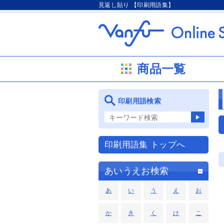
見返し貼り 【印刷用語集】
商品一覧
印刷用語検索
印刷用語集 トップへ
あいうえお検索
あ
い
う
え
お
か
き
く
け
こ