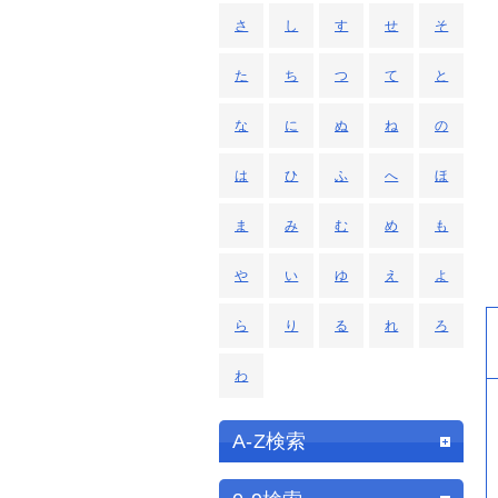
さ
し
す
せ
そ
た
ち
つ
て
と
な
に
ぬ
ね
の
は
ひ
ふ
へ
ほ
ま
み
む
め
も
や
い
ゆ
え
よ
ら
り
る
れ
ろ
わ
A-Z検索