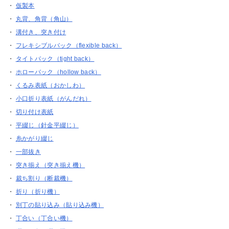
・
仮製本
・
丸背、角背（角山）
・
溝付き、突き付け
・
フレキシブルバック（flexible back）
・
タイトバック（tight back）
・
ホローバック（hollow back）
・
くるみ表紙（おかしわ）
・
小口折り表紙（がんだれ）
・
切り付け表紙
・
平綴じ（針金平綴じ）
・
糸かがり綴じ
・
一部抜き
・
突き揃え（突き揃え機）
・
裁ち割り（断裁機）
・
折り（折り機）
・
別丁の貼り込み（貼り込み機）
・
丁合い（丁合い機）