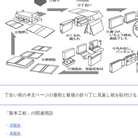
丁合い前の本文ページの最初と最後の折り丁に見返し紙を貼付ける
「製本工程」の関連用語
・
洋製本
・
本製本