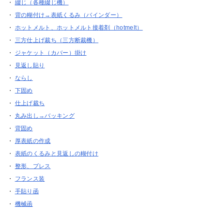
・
綴じ（各種綴じ機）
・
背の糊付け→表紙くるみ（バインダー）
・
ホットメルト、ホットメルト接着剤（hotmelt）
・
三方仕上げ裁ち（三方断裁機）
・
ジャケット（カバー）掛け
・
見返し貼り
・
ならし
・
下固め
・
仕上げ裁ち
・
丸み出し→バッキング
・
背固め
・
厚表紙の作成
・
表紙のくるみと見返しの糊付け
・
整形、プレス
・
フランス装
・
手貼り函
・
機械函