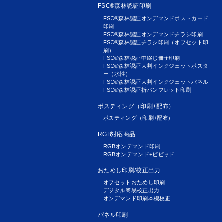
FSC®森林認証印刷
FSC®森林認証オンデマンドポストカード
印刷
FSC®森林認証オンデマンドチラシ印刷
FSC®森林認証チラシ印刷（オフセット印
刷）
FSC®森林認証中綴じ冊子印刷
FSC®森林認証大判インクジェットポスタ
ー（水性）
FSC®森林認証大判インクジェットパネル
FSC®森林認証折パンフレット印刷
ポスティング（印刷+配布）
ポスティング（印刷+配布）
RGB対応商品
RGBオンデマンド印刷
RGBオンデマンド+ビビッド
おためし印刷/校正出力
オフセットおためし印刷
デジタル簡易校正出力
オンデマンド印刷本機校正
パネル印刷