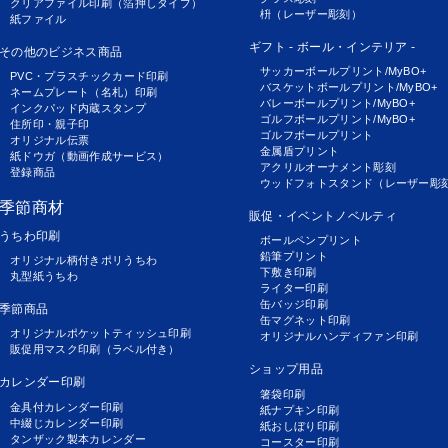
クリアファイル印刷（箔押しタイプ）
枡（レーザー彫刻）
紙ファイル
ギフト - ボール・インテリア -
その他のビジネス商品
サッカーボールプリント/MyBO+
PVC・プラスチックカード印刷
バスケットボールプリント/MyBO+
ネームプレート（名札）印刷
バレーボールプリント/MyBO+
インクパッド内蔵スタンプ
ゴルフボールプリント/MyBO+
住所印・親子印
ゴルフボールプリント
オリジナル伝票
金属盾プリント
紙ドウガ（動画作成サービス）
アクリルオーナメント彫刻
登録商品
ウッドフォトスタンド（レーザー彫
季節商材
販促・イベントノベルティ
うちわ印刷
ボールペンプリント
鉛筆プリント
オリジナル柄付きポリうちわ
下敷き印刷
丸型紙うちわ
ライター印刷
缶バッジ印刷
季節商品
缶マグネット印刷
オリジナルポケットティッシュ印刷
オリジナルハンディファン印刷
販促用マスク印刷（ラベル付き）
ショップ用品
カレンダー印刷
箸袋印刷
金具付カレンダー印刷
紙ナプキン印刷
中綴じカレンダー印刷
紙おしぼり印刷
タンザック製本カレンダー
コースター印刷