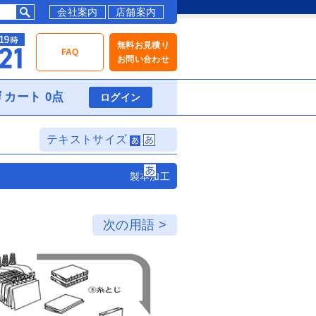
会社案内
店舗案内
無料お見積り
FAQ
お問い合わせ
カート 0点
ログイン
テキストサイズ
製本加工
次の用語 >