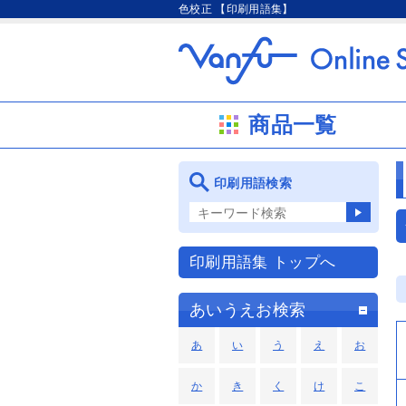
色校正 【印刷用語集】
商品一覧
印刷用語検索
印刷用語集 トップへ
あいうえお検索
あ
い
う
え
お
か
き
く
け
こ