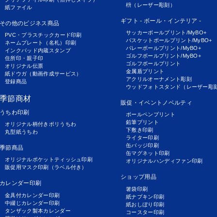
枡（レーザー彫刻）
紙ファイル
ギフト - ボール・インテリア -
その他のビジネス商品
サッカーボールプリント/MyBO+
PVC・プラスチックカード印刷
バスケットボールプリント/MyBO+
ネームプレート（名札）印刷
バレーボールプリント/MyBO+
インクパッド内蔵スタンプ
ゴルフボールプリント/MyBO+
住所印・親子印
ゴルフボールプリント
オリジナル伝票
金属盾プリント
紙ドウガ（動画作成サービス）
アクリルオーナメント彫刻
登録商品
ウッドフォトスタンド（レーザー彫
季節商材
販促・イベントノベルティ
うちわ印刷
ボールペンプリント
鉛筆プリント
オリジナル柄付きポリうちわ
下敷き印刷
丸型紙うちわ
ライター印刷
缶バッジ印刷
季節商品
缶マグネット印刷
オリジナルポケットティッシュ印刷
オリジナルハンディファン印刷
販促用マスク印刷（ラベル付き）
ショップ用品
カレンダー印刷
箸袋印刷
金具付カレンダー印刷
紙ナプキン印刷
中綴じカレンダー印刷
紙おしぼり印刷
タンザック製本カレンダー
コースター印刷