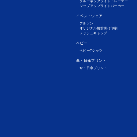
クルーネックライトトレーナー
ジップアップライトパーカー
イベントウェア
ブルゾン
オリジナル帆前掛け印刷
メッシュキャップ
ベビー
ベビーTシャツ
傘・日傘プリント
傘・日傘プリント