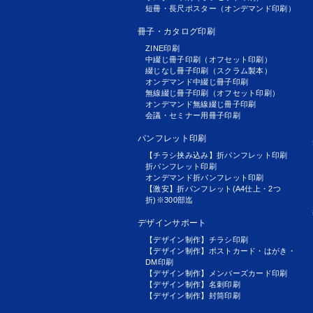
短冊・長尺ポスター（オンデマンド印刷）
冊子・カタログ印刷
ZINE印刷
中綴じ冊子印刷（オフセット印刷）
綴じなし冊子印刷（スクラム製本）
オンデマンド中綴じ冊子印刷
無線綴じ冊子印刷（オフセット印刷）
オンデマンド無線綴じ冊子印刷
会議・セミナー用冊子印刷
パンフレット印刷
【チラシ挟み込み】折パンフレット印刷
折パンフレット印刷
オンデマンド折パンフレット印刷
【激安】折パンフレット(A4仕上・2つ
折)※300部迄
デザインサポート
【デザイン制作】チラシ印刷
【デザイン制作】ポストカード・はがき・
DM印刷
【デザイン制作】メンバーズカード印刷
【デザイン制作】名刺印刷
【デザイン制作】封筒印刷