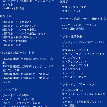
エグゼクティブ名刺印刷（デジタルオフセ
お菓子）
ット印刷）
プリントマシュマロ
MoriPica名刺印刷
プリントクッキー
封筒印刷
パッケージ印刷・カード用台紙印刷
封筒印刷（1・2色刷込）
パッケージ印刷（デザイン）
封筒印刷（1・2色刷込）/そっくり
カード用台紙印刷
封筒印刷（フルカラー刷込）
封筒印刷（フルカラー刷込）/そっくり
ギフト - 生活雑貨 -
封筒印刷＋挨拶状印刷セット
プレミアム封筒印刷
ピクチャーパズル（ジグソーパズル
封筒印刷（全面）
ント
マウスパッドプリント
FSC®森林認証名刺・封筒
クリッププリント（マグネット付）
ピンズプリント
FSC®森林認証名刺印刷（オンデマンド印
ストラッププリント
刷）
キーホルダープリント
FSC®森林認証名刺印刷（オンデマンド印
タオルプリント
刷）/そっくり
クッションプリント
FSC®森林認証封筒印刷（1・2色刷込）
モバイルバッテリー
FSC®森林認証封筒印刷（1・2色刷込）/そ
っくり
ギフト - タンブラー・マグ -
ファイル印刷
クージープリント
マイボトル（オリジナルボトル印刷
ポケットファイル印刷
タンブラー
ecoポケットファイル印刷
マグカップ（昇華転写プリント）
フルカラークリアファイル印刷
グラス彫刻
クリアファイル印刷（箔押しタイプ）