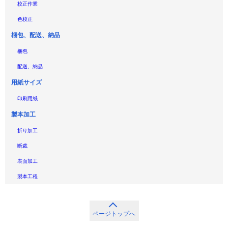
校正作業
色校正
梱包、配送、納品
梱包
配送、納品
用紙サイズ
印刷用紙
製本加工
折り加工
断裁
表面加工
製本工程
ページトップへ