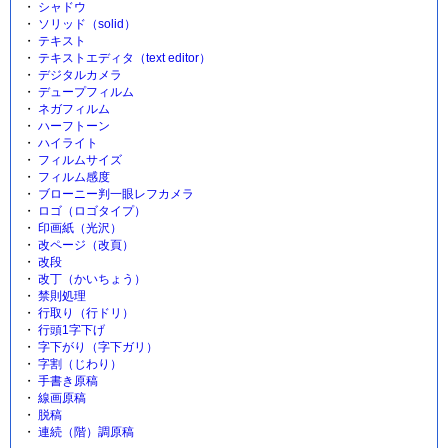
シャドウ
ソリッド（solid）
テキスト
テキストエディタ（text editor）
デジタルカメラ
デュープフィルム
ネガフィルム
ハーフトーン
ハイライト
フィルムサイズ
フィルム感度
ブローニー判一眼レフカメラ
ロゴ（ロゴタイプ）
印画紙（光沢）
改ページ（改頁）
改段
改丁（かいちょう）
禁則処理
行取り（行ドリ）
行頭1字下げ
字下がり（字下ガリ）
字割（じわり）
手書き原稿
線画原稿
脱稿
連続（階）調原稿