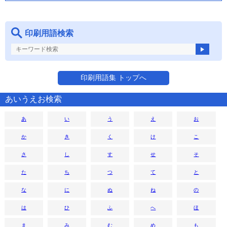
印刷用語検索
印刷用語集 トップへ
あいうえお検索
あ
い
う
え
お
か
き
く
け
こ
さ
し
す
せ
そ
た
ち
つ
て
と
な
に
ぬ
ね
の
は
ひ
ふ
へ
ほ
ま
み
む
め
も