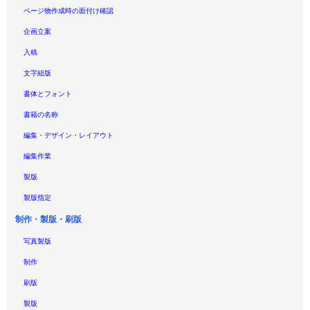
ページ物作成時の面付け確認
企画立案
入稿
文字組版
書体とフォント
書籍の名称
編集・デザイン・レイアウト
編集作業
製版
製版指定
制作・製版・刷版
写真製版
制作
刷版
製版