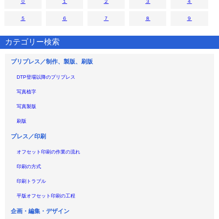
０
１
２
３
４
５
６
７
８
９
カテゴリー検索
プリプレス／制作、製版、刷版
DTP登場以降のプリプレス
写真植字
写真製版
刷版
プレス／印刷
オフセット印刷の作業の流れ
印刷の方式
印刷トラブル
平版オフセット印刷の工程
企画・編集・デザイン