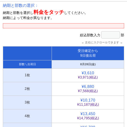
納期と部数の選択：
料金をタッチ
納期と部数を選択し
してください。
納期によって料金が異なります。
絞込部数入力
部
← 左右にスクロールできます →
受注確定から
9日後出荷
部数＼出荷日
8月28日(金)
¥3,610
1枚
¥3,971(税込)
¥6,880
2枚
¥7,568(税込)
¥10,170
3枚
¥11,187(税込)
¥13,450
4枚
¥14,795(税込)