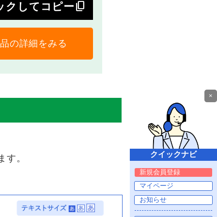
content_copy
ックしてコピー
品の詳細をみる
×
ます。