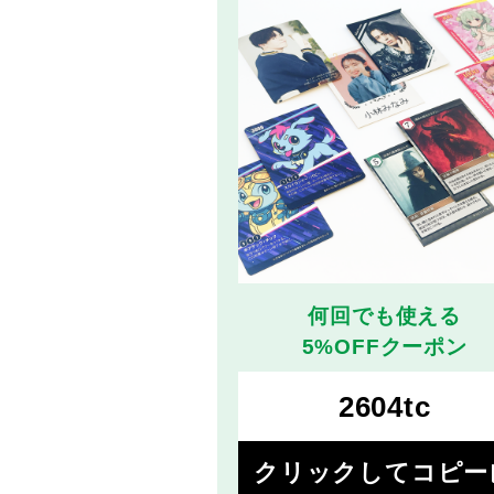
何回でも使える
5%OFFクーポン
2604tc
co
クリックしてコピー