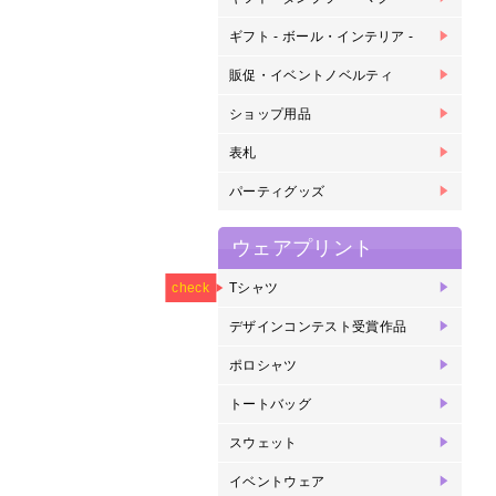
刷
ギフト - ボール・インテリア -
サ
バ
バ
ゴ
ゴ
金
ア
ウ
刻
販促・イベントノベルティ
ボ
鉛
下
ラ
缶
缶
オ
ショップ用品
箸
紙
紙
コ
コ
リ
表札
表
パーティグッズ
パ
ウェアプリント
NEW
Tシャツ
オ
ヘ
ヘ
ヘ
ヘ
ラ
ド
check
プ
ェ
リ
写
リ
デザインコンテスト受賞作品
2
2
2
2
2
2
2
2
2
2
2
2
2
2
賞
賞
賞
賞
賞
賞
賞
ポロシャツ
半
長
ド
トートバッグ
ヘ
キ
スウェット
ク
ジ
イベントウェア
ブ
オ
メ