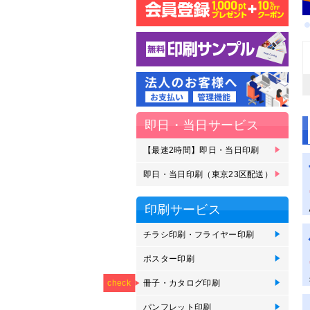
即日・当日サービス
【最速2時間】即日・当日印刷
【
【
即
即
即
即
刷
受
ェ
即日・当日印刷（東京23区配送）
即
即
即
即
即
即
即
23
区
ェ
印刷サービス
チラシ印刷・フライヤー印刷
チ
オ
か
ポスター印刷
イ
イ
イ
ポ
短
NEW
用
用
垂
印
冊子・カタログ印刷
ZI
中
綴
オ
無
オ
会
check
刷
パンフレット印刷
【
折
オ
【