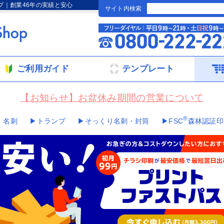
プ｜創業46年の実績と安心
サイト内検索
ご利用ガイド
テンプレート
【お知らせ】お盆休み期間の営業について
®
・名刺
▶トランプ
▶そっくり名刺・封筒
▶FSC
森林認証印