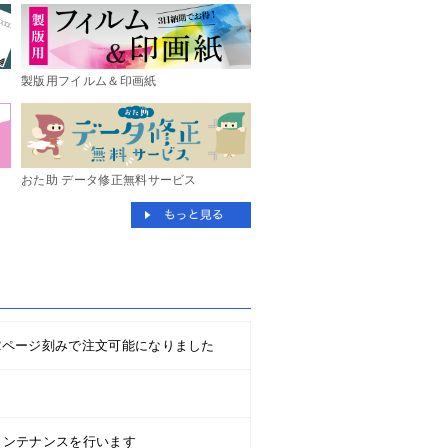
製版用フイルム＆印画紙
おた助 データ修正無料サービス
2ページ刻みで注文可能になりました
のメンテナンスを行います