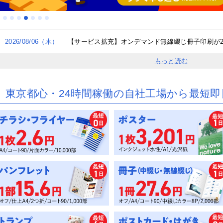
2026/08/06（木）
【サービス拡充】オンデマンド無線綴じ冊子印刷が
もっと読む
東京都心・24時間稼働の自社工場から最短即
最速2時間】即日・当日名刺印刷
最速2時間】即日・当日チラシ印
日・当日ポストカード印刷（店舗
日・当日カード印刷（店舗受取）
日・当日ポスター印刷/インクジ
日・当日パネル印刷（店舗受取）
取）
ット出力（店舗受取）
日・当日チラシ印刷（東京23区）
日・当日名刺印刷（東京23区）
日・当日封筒印刷（東京23区）
日・当日ポストカード印刷（東京
日・当日ポスター印刷（東京23
日・当日ポスター印刷/インクジ
日・当日パネル印刷（東京23区）
区）
）
ット出力（東京23区）
ラシ印刷・フライヤー印刷
ンデマンドチラシ印刷
んたん1ステップチラシ
ンクジェットポスター出力（屋内
ンクジェットポスター出力（屋外
ンクジェットポスター出力（旗・
スター印刷（オフセット印刷）
冊・長尺ポスター（オンデマンド
）
）
れ幕）
刷）
NE印刷
綴じ冊子印刷（オフセット印刷）
じなし冊子印刷（スクラム製本）
ンデマンド中綴じ冊子印刷
線綴じ冊子印刷（オフセット印
ンデマンド無線綴じ冊子印刷
議・セミナー用冊子印刷
）
チラシ挟み込み】折パンフレット
パンフレット印刷
ンデマンド折パンフレット印刷
激安】折パンフレット(A4仕上・2