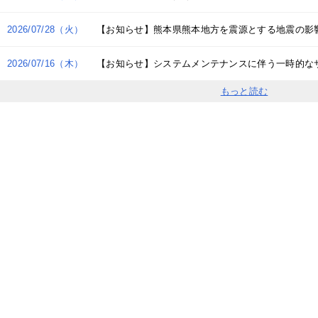
リジナル柄付きポリうちわ
型紙うちわ
2026/07/28（火）
【お知らせ】熊本県熊本地方を震源とする地震の影
リジナルポケットティッシュ印刷
促用マスク印刷（ラベル付き）
具付カレンダー印刷
綴じカレンダー印刷
ンザック製本カレンダー
掛けリングカレンダー
上リングカレンダー
上ケース付きカレンダー
2026/07/16（木）
【お知らせ】システムメンテナンスに伴う一時的な
もっと読む
グネットシート印刷
ぼり印刷
ロアサイン印刷
ッティングシート（スタンダー
ッティングシート（長期用）
ナースタンドセット
タンド看板セット
飾看板セット
）
し替えメニュー（オンデマンド印
判メニューパウチ加工（オフセッ
）
印刷）
リジナルトランプ印刷
リジナルタロットカード印刷
リジナルトレーディングカード印
リントマシュマロ
リントクッキー
ッケージ印刷（デザイン）
ード用台紙印刷
クチャーパズル（ジグソーパズ
ウスパッドプリント
リッププリント（マグネット付）
ンズプリント
トラッププリント
ーホルダープリント
オルプリント
ッションプリント
バイルバッテリー
）プリント
ージープリント
イボトル（オリジナルボトル印
ンブラー
グカップ（昇華転写プリント）
ラス彫刻
（レーザー彫刻）