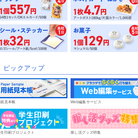
刷
)※300部迄
デザイン制作】チラシ印刷
デザイン制作】ポストカード・は
デザイン制作】メンバーズカード
デザイン制作】名刺印刷
デザイン制作】封筒印刷
き・DM印刷
刷
SC®森林認証オンデマンドポスト
SC®森林認証オンデマンドチラシ
SC®森林認証チラシ印刷（オフセ
SC®森林認証中綴じ冊子印刷
SC®森林認証大判インクジェット
SC®森林認証大判インクジェット
SC®森林認証折パンフレット印刷
ード印刷
刷
ト印刷）
スター（水性）
ネル
スティング（印刷+配布）
GBオンデマンド印刷
GBオンデマンド+ビビッド
フセットおためし印刷
ジタル簡易校正出力
ンデマンド印刷本機校正
チなしパネル・枠なしパネル印刷
ネル印刷
ラックパネル印刷
コパネル印刷
ネル印刷+フレーム
上スタンドパネル印刷
上スタンドブラックパネル印刷
ラスタパネル印刷
ネル印刷+自由カット
ラックパネル印刷+自由カット
コパネル印刷+自由カット
身大パネル印刷
ピックアップ
ストカード印刷
ンデマンドポストカード印刷
着DM印刷
判DM・はがき印刷
便はがき印刷
復はがき印刷
riPicaポストカード印刷
ストカードセット（紙ケース付
レミアムポストカード印刷
レミアム大判はがき印刷
）
ード印刷
ンデマンドカード印刷
ンバーズカード・診察券印刷
ンバーズカード・診察券印刷/そ
ンデマンドメンバーズカード・診
タンプカード・ポイントカード印
タンプカード・ポイントカード印
ンデマンドスタンプカード・ポイ
レミアムカード印刷
VC・プラスチックカード印刷
くり
券印刷
/そっくり
トカード印刷
ンデマンドチケット印刷
用紙見本帳
Web編集サービス
ジャケット印刷
リム紙ジャケット印刷
VDジャケット印刷
u-rayジャケット印刷
袋印刷
グ印刷
上三角POP
上三角柱POP
イングPOP
トルネックPOP
ライスPOP
タンドPOP
レミアム変形POP
ンガーPOP
学生印刷プロジェクト
推し活グッズ特集