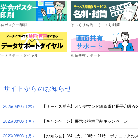
ゴシール・訂正シール印刷
ラエティシール印刷（オンデマン
外ステッカープリント
色ステッカープリント
水シールラベル印刷
テンシール・布シール
抜きステッカーダイカット
ャラクターキラキラシール（デザ
印刷）
ン込）
上広告印刷
車中吊り広告印刷
菌封筒
い捨て紙製マスクケース
リジナルプリントマスク
菌パウチ
学会ポスター印刷
そっくり名刺・そっくり封筒
装紙印刷
版用印画紙
キャニング
ックカバー印刷
コバイザー印刷
ガホン印刷
データサポートダイヤル
画面共有サポート
刺印刷（デジタルオフセット印
刺印刷（デジタルオフセット印
刺印刷（オンデマンド印刷）
刺印刷（オンデマンド印刷）/そ
グゼクティブ名刺印刷（デジタル
riPica名刺印刷
）
）/そっくり
くり
フセット印刷）
筒印刷（1・2色刷込）
筒印刷（1・2色刷込）/そっくり
筒印刷（フルカラー刷込）
筒印刷（フルカラー刷込）/そっ
筒印刷＋挨拶状印刷セット
レミアム封筒印刷
筒印刷（全面）
り
サイトからのお知らせ
SC®森林認証名刺印刷（オンデマ
SC®森林認証名刺印刷（オンデマ
SC®森林認証封筒印刷（1・2色刷
SC®森林認証封筒印刷（1・2色刷
ド印刷）
ド印刷）/そっくり
）
）/そっくり
ケットファイル印刷
coポケットファイル印刷
ルカラークリアファイル印刷
リアファイル印刷（箔押しタイ
ファイル
2026/08/06（木）
【サービス拡充】オンデマンド無線綴じ冊子印刷が
）
VC・プラスチックカード印刷
ームプレート（名札）印刷
ンクパッド内蔵スタンプ
所印・親子印
リジナル伝票
ドウガ（動画作成サービス）
録商品
2026/08/03（月）
【キャンペーン】展示会準備早割キャンペーン
2026/08/03（月）
【お知らせ】8/4（火）19時〜21時ロボチェック