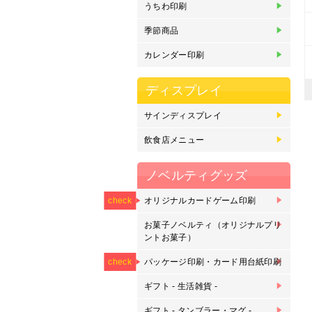
うちわ印刷
オ
丸
季節商品
オ
販
カレンダー印刷
金
中
タ
壁
卓
卓
ディスプレイ
サインディスプレイ
マ
の
フ
カ
カ
バ
ス
電
ド
飲食店メニュー
差
大
刷
ト
ノベルティグッズ
NEW
オリジナルカードゲーム印刷
オ
オ
オ
check
刷
お菓子ノベルティ（オリジナルプリ
プ
プ
ントお菓子）
NEW
NEW
パッケージ印刷・カード用台紙印刷
パ
カ
check
ギフト - 生活雑貨 -
ピ
マ
ク
ピ
ス
キ
タ
ク
モ
ル
ギフト - タンブラー・マグ -
ク
マ
タ
マ
グ
枡