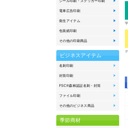
シール印刷・ステッカー印刷
ロ
バ
屋
単
耐
サ
型
キ
ド
イ
電車広告印刷
窓
電
衛生アイテム
抗
使
オ
抗
包装紙印刷
包
その他の印刷商品
製
ス
ブ
エ
メ
ビジネスアイテム
名刺印刷
名
名
名
名
エ
Mo
刷
刷
っ
オ
封筒印刷
封
封
封
封
封
プ
封
く
FSC®森林認証名刺・封筒
F
F
F
F
ン
ン
込
込
ファイル印刷
ポ
e
フ
ク
紙
プ
その他のビジネス商品
P
ネ
イ
住
オ
紙
登
季節商材