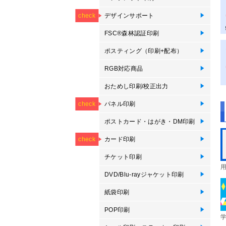
NEW
NEW
NEW
NEW
NEW
印
つ折
デザインサポート
【
【
【
【
【
check
が
印
FSC®森林認証印刷
F
F
F
F
F
F
F
カ
印
ッ
ポ
パ
ポスティング（印刷+配布）
ポ
RGB対応商品
R
R
おためし印刷/校正出力
オ
デ
オ
NEW
パネル印刷
フ
パ
ブ
エ
パ
卓
卓
フ
パ
ブ
エ
等
check
ポストカード・はがき・DM印刷
ポ
オ
圧
大
郵
往
Mo
ポ
プ
プ
NEW
NEW
き
カード印刷
カ
オ
メ
メ
オ
ス
ス
オ
プ
P
check
っ
察
刷
刷
ン
チケット印刷
オ
DVD/Blu-rayジャケット印刷
紙
ス
D
Bl
紙袋印刷
紙
タ
POP印刷
卓
卓
ス
ボ
プ
ス
プ
ハ