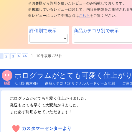
※お客様から許可を頂いたレビューのみ掲載しております。
※掲載しているレビューに関して、内容を削除をご希望される
※レビューについて不明な点は
こちら
をご覧ください。
評価別で表示
商品カテゴリ別で表示
最速2時間】即日・当日名刺印刷
最速2時間】即日・当日チラシ印
日・当日ポストカード印刷（店舗
日・当日カード印刷（店舗受取）
日・当日ポスター印刷/インクジ
日・当日パネル印刷（店舗受取）
取）
ット出力（店舗受取）
日・当日チラシ印刷（東京23区）
日・当日名刺印刷（東京23区）
日・当日封筒印刷（東京23区）
日・当日ポストカード印刷（東京
日・当日ポスター印刷（東京23
日・当日ポスター印刷/インクジ
日・当日パネル印刷（東京23区）
区）
）
ット出力（東京23区）
1 - 10件表示 /
26
件
1
2
3
>
>>
ラシ印刷・フライヤー印刷
ンデマンドチラシ印刷
んたん1ステップチラシ
ホログラムがとても可愛く仕上が
ンクジェットポスター出力（屋内
ンクジェットポスター出力（屋外
ンクジェットポスター出力（旗・
スター印刷（オフセット印刷）
冊・長尺ポスター（オンデマンド
K.T.様(東京都) 商品カテゴリ:
オリジナルカードゲーム印刷
ご注文日:
）
）
れ幕）
刷）
NE印刷
綴じ冊子印刷（オフセット印刷）
じなし冊子印刷（スクラム製本）
ンデマンド中綴じ冊子印刷
線綴じ冊子印刷（オフセット印
ンデマンド無線綴じ冊子印刷
議・セミナー用冊子印刷
ホログラムがとても可愛く仕上がりました。
）
チラシ挟み込み】折パンフレット
パンフレット印刷
ンデマンド折パンフレット印刷
激安】折パンフレット(A4仕上・2
発送もとても早くて大変助かりました。
刷
)※300部迄
また必ず利用させていただきます！
デザイン制作】チラシ印刷
デザイン制作】ポストカード・は
デザイン制作】メンバーズカード
デザイン制作】名刺印刷
デザイン制作】封筒印刷
き・DM印刷
刷
SC®森林認証オンデマンドポスト
SC®森林認証オンデマンドチラシ
SC®森林認証チラシ印刷（オフセ
SC®森林認証中綴じ冊子印刷
SC®森林認証大判インクジェット
SC®森林認証大判インクジェット
SC®森林認証折パンフレット印刷
カスタマーセンターより
ード印刷
刷
ト印刷）
スター（水性）
ネル