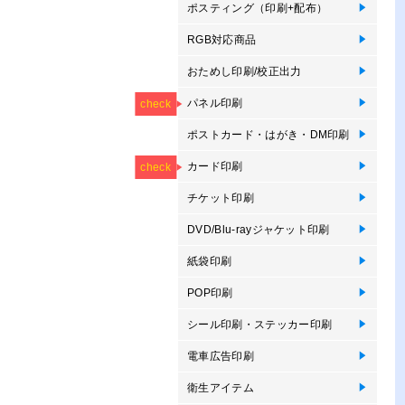
ポスティング（印刷+配布）
ポ
RGB対応商品
R
R
おためし印刷/校正出力
オ
デ
オ
NEW
パネル印刷
フ
パ
ブ
エ
パ
卓
卓
フ
パ
ブ
エ
等
check
ポストカード・はがき・DM印刷
ポ
オ
圧
大
郵
往
Mo
ポ
プ
プ
NEW
NEW
き
カード印刷
カ
オ
メ
メ
オ
ス
ス
オ
プ
P
check
っ
察
刷
刷
ン
チケット印刷
オ
DVD/Blu-rayジャケット印刷
紙
ス
D
Bl
紙袋印刷
紙
タ
POP印刷
卓
卓
ス
ボ
プ
ス
プ
ハ
シール印刷・ステッカー印刷
ロ
バ
屋
単
耐
サ
型
キ
ド
イ
電車広告印刷
窓
電
衛生アイテム
抗
使
オ
抗