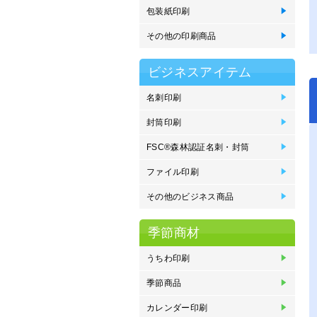
包装紙印刷
包
その他の印刷商品
製
ス
ブ
エ
メ
ビジネスアイテム
名刺印刷
名
名
名
名
エ
Mo
刷
刷
っ
オ
封筒印刷
封
封
封
封
封
プ
封
く
FSC®森林認証名刺・封筒
F
F
F
F
ン
ン
込
込
ファイル印刷
ポ
e
フ
ク
紙
プ
その他のビジネス商品
P
ネ
イ
住
オ
紙
登
季節商材
うちわ印刷
オ
丸
季節商品
オ
販
カレンダー印刷
金
中
タ
壁
卓
卓