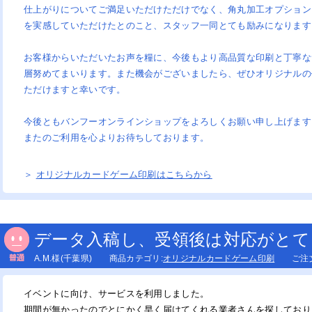
仕上がりについてご満足いただけただけでなく、角丸加工オプション
を実感していただけたとのこと、スタッフ一同とても励みになります
グネットシート印刷
ぼり印刷
ロアサイン印刷
ッティングシート（スタンダー
ッティングシート（長期用）
ナースタンドセット
タンド看板セット
飾看板セット
お客様からいただいたお声を糧に、今後もより高品質な印刷と丁寧な
）
層努めてまいります。また機会がございましたら、ぜひオリジナルの
し替えメニュー（オンデマンド印
判メニューパウチ加工（オフセッ
）
印刷）
ただけますと幸いです。
今後ともバンフーオンラインショップをよろしくお願い申し上げます
リジナルトランプ印刷
リジナルタロットカード印刷
リジナルトレーディングカード印
またのご利用を心よりお待ちしております。
リントマシュマロ
リントクッキー
＞
オリジナルカードゲーム印刷はこちらから
ッケージ印刷（デザイン）
ード用台紙印刷
クチャーパズル（ジグソーパズ
ウスパッドプリント
リッププリント（マグネット付）
ンズプリント
トラッププリント
ーホルダープリント
オルプリント
ッションプリント
バイルバッテリー
データ入稿し、受領後は対応がとて
）プリント
ージープリント
イボトル（オリジナルボトル印
ンブラー
グカップ（昇華転写プリント）
ラス彫刻
（レーザー彫刻）
A.M.様(千葉県) 商品カテゴリ:
オリジナルカードゲーム印刷
ご注文日
）
ッカーボールプリント/MyBO+
スケットボールプリント/MyBO+
レーボールプリント/MyBO+
ルフボールプリント/MyBO+
ルフボールプリント
属盾プリント
クリルオーナメント彫刻
ッドフォトスタンド（レーザー彫
）
イベントに向け、サービスを利用しました。
ールペンプリント
筆プリント
敷き印刷
イター印刷
バッジ印刷
マグネット印刷
リジナルハンディファン印刷
期間が無かったのでとにかく早く届けてくれる業者さんを探しており