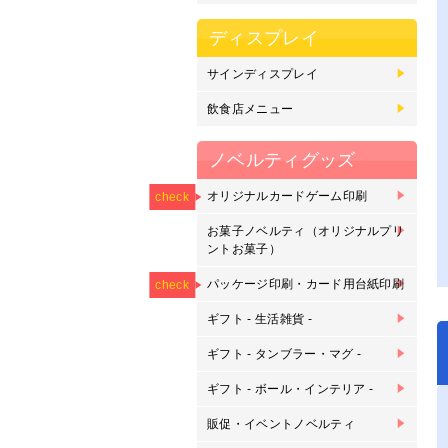
ディスプレイ
サインディスプレイ
マ
の
フ
カ
カ
バ
ス
電
ド
飲食店メニュー
差
大
刷
ト
ノベルティグッズ
NEW
オリジナルカードゲーム印刷
オ
オ
オ
check
刷
お菓子ノベルティ（オリジナルプリ
プ
プ
ントお菓子）
NEW
NEW
パッケージ印刷・カード用台紙印刷
パ
カ
check
ギフト - 生活雑貨 -
ピ
マ
ク
ピ
ス
キ
タ
ク
モ
ル
ギフト - タンブラー・マグ -
ク
マ
タ
マ
グ
枡
刷
ギフト - ボール・インテリア -
サ
バ
バ
ゴ
ゴ
金
ア
ウ
刻
販促・イベントノベルティ
ボ
鉛
下
ラ
缶
缶
オ