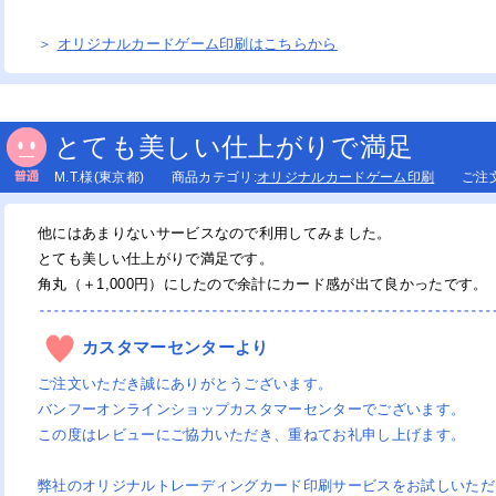
装紙印刷
＞
オリジナルカードゲーム印刷はこちらから
版用印画紙
キャニング
ックカバー印刷
コバイザー印刷
ガホン印刷
とても美しい仕上がりで満足
刺印刷（デジタルオフセット印
刺印刷（デジタルオフセット印
刺印刷（オンデマンド印刷）
刺印刷（オンデマンド印刷）/そ
グゼクティブ名刺印刷（デジタル
riPica名刺印刷
）
）/そっくり
くり
フセット印刷）
M.T.様(東京都) 商品カテゴリ:
オリジナルカードゲーム印刷
ご注文日:
筒印刷（1・2色刷込）
筒印刷（1・2色刷込）/そっくり
筒印刷（フルカラー刷込）
筒印刷（フルカラー刷込）/そっ
筒印刷＋挨拶状印刷セット
レミアム封筒印刷
筒印刷（全面）
り
SC®森林認証名刺印刷（オンデマ
SC®森林認証名刺印刷（オンデマ
SC®森林認証封筒印刷（1・2色刷
SC®森林認証封筒印刷（1・2色刷
他にはあまりないサービスなので利用してみました。
ド印刷）
ド印刷）/そっくり
）
）/そっくり
とても美しい仕上がりで満足です。
ケットファイル印刷
coポケットファイル印刷
ルカラークリアファイル印刷
リアファイル印刷（箔押しタイ
ファイル
角丸（＋1,000円）にしたので余計にカード感が出て良かったです。
）
VC・プラスチックカード印刷
ームプレート（名札）印刷
ンクパッド内蔵スタンプ
所印・親子印
リジナル伝票
ドウガ（動画作成サービス）
録商品
カスタマーセンターより
ご注文いただき誠にありがとうございます。
リジナル柄付きポリうちわ
型紙うちわ
バンフーオンラインショップカスタマーセンターでございます。
この度はレビューにご協力いただき、重ねてお礼申し上げます。
リジナルポケットティッシュ印刷
促用マスク印刷（ラベル付き）
具付カレンダー印刷
綴じカレンダー印刷
ンザック製本カレンダー
掛けリングカレンダー
上リングカレンダー
上ケース付きカレンダー
弊社のオリジナルトレーディングカード印刷サービスをお試しいただ