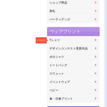
ショップ用品
箸
紙
紙
コ
コ
リ
表札
表
パーティグッズ
パ
ウェアプリント
NEW
Tシャツ
オ
ヘ
ヘ
ヘ
ヘ
ラ
ド
check
プ
ェ
リ
写
リ
デザインコンテスト受賞作品
2
2
2
2
2
2
2
2
2
2
2
2
2
2
賞
賞
賞
賞
賞
賞
賞
ポロシャツ
半
長
ド
トートバッグ
ヘ
キ
スウェット
ク
ジ
イベントウェア
ブ
オ
メ
ベビー
ベ
傘・日傘プリント
傘