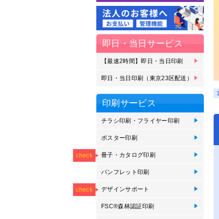
即日・当日サービス
【最速2時間】即日・当日印刷
【
【
即
即
即
即
刷
受
ェ
即日・当日印刷（東京23区配送）
即
即
即
即
即
即
即
23
区
ェ
印刷サービス
チラシ印刷・フライヤー印刷
チ
オ
か
ポスター印刷
イ
イ
イ
ポ
短
NEW
用
用
垂
印
冊子・カタログ印刷
ZI
中
綴
オ
無
オ
会
check
刷
パンフレット印刷
【
折
オ
【
NEW
NEW
NEW
NEW
NEW
印
つ折
デザインサポート
【
【
【
【
【
check
が
印
FSC®森林認証印刷
F
F
F
F
F
F
F
カ
印
ッ
ポ
パ