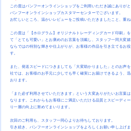
スティング（印刷+配布）
この度はバンフーオンラインショップをご利用いただき誠にありがと
バンフーオンラインショップカスタマーセンターでございます。
GBオンデマンド印刷
GBオンデマンド+ビビッド
お忙しいところ、温かいレビューをご投稿いただきましたこと、重ね
フセットおためし印刷
ジタル簡易校正出力
ンデマンド印刷本機校正
この度は「【ホログラム】オリジナルトレーディングカード印刷」を
チなしパネル・枠なしパネル印刷
ネル印刷
ラックパネル印刷
コパネル印刷
ネル印刷+フレーム
上スタンドパネル印刷
上スタンドブラックパネル印刷
ラスタパネル印刷
ネル印刷+自由カット
ラックパネル印刷+自由カット
コパネル印刷+自由カット
身大パネル印刷
て「とても可愛い」とお褒めのお言葉を頂戴し、スタッフ一同大変嬉
ストカード印刷
ンデマンドポストカード印刷
着DM印刷
判DM・はがき印刷
便はがき印刷
復はがき印刷
riPicaポストカード印刷
ストカードセット（紙ケース付
レミアムポストカード印刷
レミアム大判はがき印刷
ならではの特別な輝きや仕上がりが、お客様の作品を引き立てるお役
）
す。
ード印刷
ンデマンドカード印刷
ンバーズカード・診察券印刷
ンバーズカード・診察券印刷/そ
ンデマンドメンバーズカード・診
タンプカード・ポイントカード印
タンプカード・ポイントカード印
ンデマンドスタンプカード・ポイ
レミアムカード印刷
VC・プラスチックカード印刷
くり
券印刷
/そっくり
トカード印刷
ンデマンドチケット印刷
また、発送スピードにつきましても「大変助かりました」とのお声を
社では、お客様のお手元に少しでも早く確実にお届けできるよう、迅
ジャケット印刷
リム紙ジャケット印刷
VDジャケット印刷
u-rayジャケット印刷
おります。
袋印刷
グ印刷
「また必ず利用させていただきます」という大変ありがたいお言葉は
上三角POP
上三角柱POP
イングPOP
トルネックPOP
ライスPOP
タンドPOP
レミアム変形POP
ンガーPOP
なります。これからもお客様にご満足いただける品質とスピーディー
ゴシール・訂正シール印刷
ラエティシール印刷（オンデマン
外ステッカープリント
色ステッカープリント
水シールラベル印刷
テンシール・布シール
抜きステッカーダイカット
ャラクターキラキラシール（デザ
り一層の向上に努めてまいります。
印刷）
ン込）
上広告印刷
車中吊り広告印刷
次回のご利用も、スタッフ一同心よりお待ちしております。
菌封筒
い捨て紙製マスクケース
リジナルプリントマスク
菌パウチ
引き続き、バンフーオンラインショップをよろしくお願い申し上げま