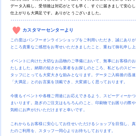
袋印刷
ナプキン印刷
おしぼり印刷
ースター印刷
ルクコースター印刷
フレコースター印刷
データ入稿し、受領後は対応がとても早く、すぐに届きまして安心し
仕上がりも大満足です。ありがとうございました。
札（レーザー彫刻）
ーティフォトプロップス
カスタマーセンターより
この度はバンフーオンラインショップをご利用いただき、誠にありが
ところ貴重なご感想をお寄せいただきましたこと、重ねて御礼申し上
リジナルオーバーサイズTシャツ
ビーウェイトTシャツ（インクジ
ビーウェイトTシャツ（シルクプ
ビーウェイトTシャツ（DTF転
ビーウェイトTシャツ（ホイルプ
イトウェイトTシャツ
ライTシャツ
リント
ットプリント）
ント）
・熱圧着）
ント）
イベントに向けた大切なお品物のご準備において、無事にお客様のお
025年Tシャツコンテスト受賞作品
025年トートバッグコンテスト受
024年Tシャツコンテスト受賞作品
024年トートバッグコンテスト受
023年Tシャツコンテスト受賞作品
023年トートバッグコンテスト受
022年Tシャツコンテスト受賞作品
022年トートバッグコンテスト受
021年Tシャツコンテスト受賞作品
021年トートバッグコンテスト受
020年Tシャツコンテスト受賞作品
020年トートバッグコンテスト受
019年Tシャツコンテスト受賞作品
019年トートバッグコンテスト受
作品
作品
作品
作品
作品
作品
作品
たしました。納期の短さから業者をお探しのところ、私どものスピー
袖ポロシャツ
袖ポロシャツ
ライポロシャツ
タッフにとっても大変大きな励みとなります。データご入稿後の迅速
「大満足」とのお言葉を頂戴でき、大変嬉しく思っております。
ビーキャンバストートバッグ
ャンバスサコッシュ
ルーネックライトトレーナー
ップアップライトパーカー
今後もイベントや各種ご用途にお応えできるよう、スピーディーかつ
まいります。急ぎのご注文はもちろんのこと、印刷物でお困りの際や
ルゾン
リジナル帆前掛け印刷
ッシュキャップ
気軽にお声がけいただけますと幸いです。
ビーTシャツ
これからもお客様に安心してお任せいただけるショップを目指し、真
・日傘プリント
たのご利用を、スタッフ一同心よりお待ちしております。